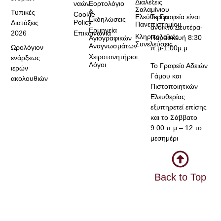
Διαλέξεις
ναών
Εορτολόγιο
Σαλαμίνιου
&
Τυπικές
Cookie
Τα Γραφεία είναι
Ελεύθερου
Εκδηλώσεις
Policy
Διατάξεις
Πανεπιστημίου
ανοικτά Δευτέρα-
Ερμηνεία
2026
Επικοινωνία
Κληρικολαϊκές
Παρασκευή 8:30
Αγιογραφικών
Συνελεύσεις
Αναγνωσμάτων
Ωρολόγιον
π.μ-1:00μ.μ
Χειροτονητήριοι
ενάρξεως
Λόγοι
Το Γραφείο Αδειών
ιερών
Γάμου και
ακολουθιών
Πιστοποιητκών
Ελευθερίας
εξυπηρετεί επίσης
και το Σάββατο
9:00 π.μ – 12 το
μεσημέρι
Back to Top