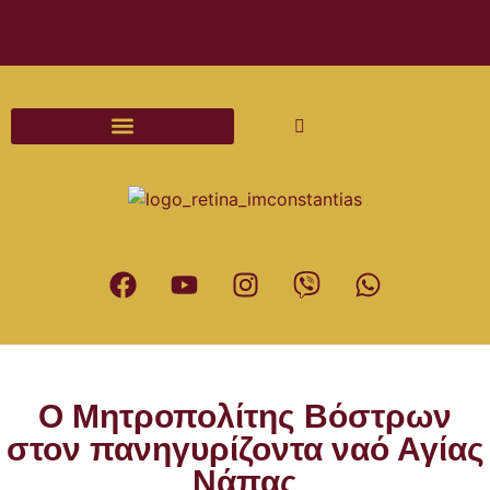
Διαδικασίες και Έντυπα Γάμου
Ο Μητροπολίτης Βόστρων
στον πανηγυρίζοντα ναό Αγίας
Νάπας