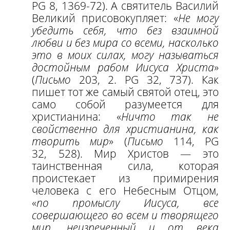
PG 8, 1369-72). А святитель Василий
Великий присовокупляет: «
Не могу
убедить себя, что без взаимной
любви и без мира со всеми, насколько
это в моих силах, могу называться
достойным рабом Иисуса Христа
»
(
Письмо
203, 2. PG 32, 737). Как
пишет тот же самый святой отец, это
само собой разумеется для
христианина: «
Ничто так не
свойственно для христианина, как
творить мир
» (
Письмо
114, PG
32, 528). Мир Христов — это
таинственная сила, которая
проистекает из примирения
человека с его Небесным Отцом,
«
по промыслу Иисуса, все
совершающего во всем и творящего
мир, неизреченный и от века