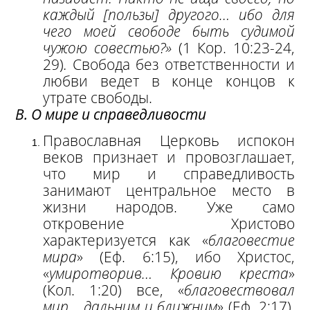
каждый [пользы] другого… ибо для
чего моей свободе быть судимой
чужою совестью?»
(1 Кор. 10:23-24,
29)
.
Свобода без ответственности и
любви ведет в конце концов к
утрате свободы.
В. О мире и справедливости
Православная Церковь испокон
веков признает и провозглашает,
что мир и справедливость
занимают центральное место в
жизни народов. Уже само
откровение Христово
характеризуется как «
благовестие
мира
» (Еф. 6:15), ибо Христос,
«
умиротворив… Кровию креста
»
(Кол. 1:20) все, «
благовествовал
мир… дальним и ближним
» (Еф. 2:17).