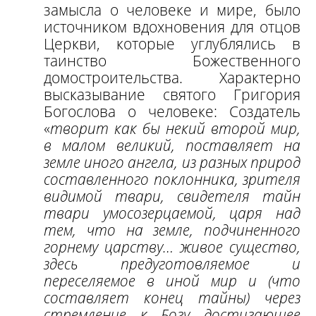
замысла о человеке и мире, было
источником вдохновения для отцов
Церкви, которые углублялись в
таинство Божественного
домостроительства. Характерно
высказывание святого Григория
Богослова о человеке: Создатель
«
творит как бы некий второй мир,
в малом великий, поставляет на
земле иного ангела, из разных природ
составленного поклонника, зрителя
видимой твари, свидетеля тайн
твари умосозерцаемой, царя над
тем, что на земле, подчиненного
горнему царству… живое существо,
здесь предуготовляемое и
переселяемое в иной мир и (что
составляет конец тайны) через
стремление к Богу достигающее