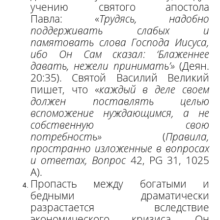
учению святого апостола
Павла: «
Трудясь, надобно
поддерживать слабых и
памятовать слова Господа Иисуса,
ибо Он Сам сказал: ‘Блаженнее
давать, нежели принимать’»
(Деян.
20:35). Святой Василий Великий
пишет, что «
каждый в деле своем
должен поставлять целью
вспоможение нуждающимся, а не
собственную свою
потребность»
(
Правила,
пространно изложенные в вопросах
и ответах,
Вопрос
42, PG 31, 1025
A).
Пропасть между богатыми и
бедными драматически
разрастается вследствие
экономического кризиса. Он