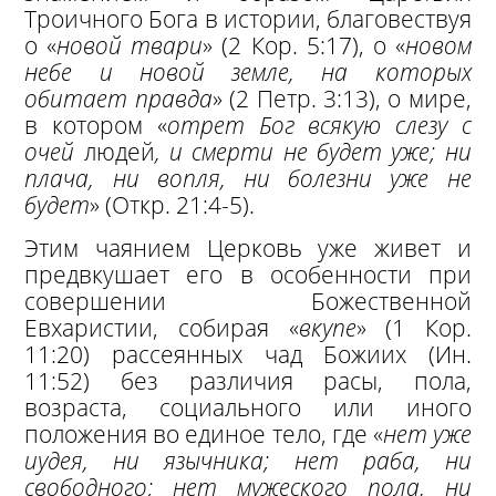
Троичного Бога в истории, благовествуя
о «
новой твари
» (2 Кор. 5:17), о «
новом
небе и новой земле, на которых
обитает правда
» (2 Петр. 3:13), о мире,
в котором «
отрет Бог всякую слезу с
очей
людей
, и смерти не будет уже; ни
плача, ни вопля, ни болезни уже не
будет
» (Откр. 21:4-5).
Этим чаянием Церковь уже живет и
предвкушает его в особенности при
совершении Божественной
Евхаристии, собирая «
вкупе
» (1 Кор.
11:20) рассеянных чад Божиих (Ин.
11:52) без различия расы, пола,
возраста, социального или иного
положения во единое тело, где «
нет уже
иудея, ни язычника; нет раба, ни
свободного; нет мужеского пола, ни