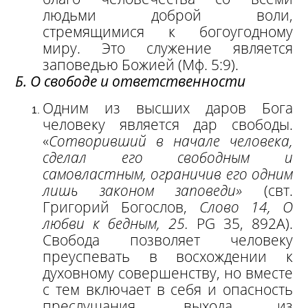
людьми доброй воли,
стремящимися к богоугодному
миру. Это служение является
заповедью Божией (Мф. 5:9).
Б. О свободе и ответственности
Одним из высших даров Бога
человеку является дар свободы.
«
Сотворивший в начале человека,
сделал его свободным и
самовластным, ограничив его одним
лишь законом заповеди»
(свт.
Григорий Богослов,
Слово
14, О
любви к бедным,
25.
PG 35, 892Α).
Свобода позволяет человеку
преуспевать в восхождении к
духовному совершенству, но вместе
с тем включает в себя и опасность
преслушания, выхода из