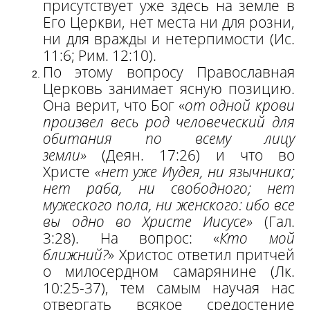
присутствует уже здесь на земле в
Его Церкви, нет места ни для розни,
ни для вражды и нетерпимости (Ис.
11:6; Рим. 12:10).
По этому вопросу Православная
Церковь занимает ясную позицию.
Она верит, что Бог «
от одной крови
произвел весь род человеческий для
обитания по всему лицу
земли»
(Деян. 17:26) и что во
Христе
«нет уже Иудея, ни язычника;
нет раба, ни свободного; нет
мужеского пола, ни женского: ибо все
вы одно во Христе Иисусе»
(Гал.
3:28). На вопрос: «
Кто мой
ближний?
» Христос ответил притчей
о милосердном самарянине (Лк.
10:25-37), тем самым научая нас
отвергать всякое средостение