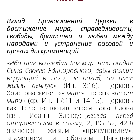
Вклад Православной Церкви в
достижение мира, справедливости,
свободы, братства и любви между
народами и устранение расовой и
прочих дискриминаций
«
Ибо так возлюбил Бог мир, что отдал
Сына Своего Единородного, дабы всякий
верующий в Него, не погиб, но имел
жизнь вечную
» (Ин. 3:16). Церковь
Христова живет «
в мире
», но она «
не от
мира
» (ср. Ин. 17:11 и 14-15). Церковь
как Тело воплотившегося Бога Слова
(свт. Иоанн Златоуст,
Беседа перед
отправлением в ссылку
, 2, PG 52, 429)
является живым «присутствием»,
знамением и образом Царствия