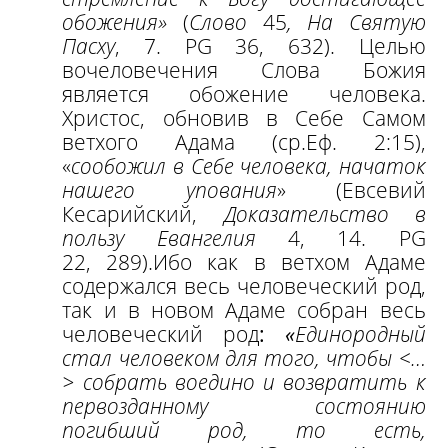
обожения
»
(
Слово
45
, На Святую
Пасху
, 7. PG 36, 632). Целью
вочеловечения Слова Божия
является обожение человека.
Христос, обновив в Себе Самом
ветхого Адама (ср.Еф. 2:15),
«
сообожил в Себе человека, начаток
нашего упования
» (Евсевий
Кесарийский,
Доказательство в
пользу Евангелия
4, 14. PG
22, 289).
Ибо как в ветхом Адаме
содержался весь человеческий род,
так и в новом Адаме собран весь
человеческий род
:
«
Единородный
стал человеком для того, чтобы <…
> собрать воедино и возвратить к
первозданному состоянию
погибший род, то есть,