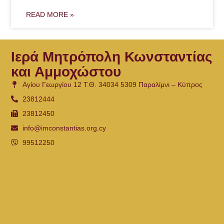
READ MORE »
Ιερά Μητρόπολη Κωνσταντίας
και Αμμοχώστου
Αγίου Γεωργίου 12 Τ.Θ. 34034 5309 Παραλίμνι – Κύπρος
23812444
23812450
info@imconstantias.org.cy
99512250