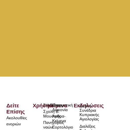
Δείτε
Χρήσιμα
Σύνδεσμοι
Κείμενα
Πνευματική
Εκδηλώσεις
Διεθνή
Διακονία
Συνέδρια
Επίσης
Σχολή Β.
Κυπριακής
Μουσικής
Άρθρα-
Ακολουθίες
Αγιολογίας
Κείμενα
Πανηγύρεις
ενοριών
Διαλέξεις
ναών
Εορτολόγιο