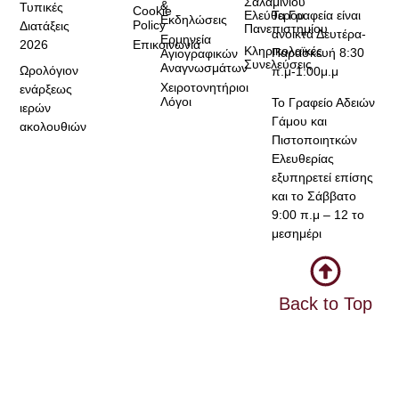
Σαλαμίνιου
&
Τυπικές
Cookie
Τα Γραφεία είναι
Ελεύθερου
Εκδηλώσεις
Policy
Διατάξεις
Πανεπιστημίου
ανοικτά Δευτέρα-
Ερμηνεία
2026
Επικοινωνία
Κληρικολαϊκές
Παρασκευή 8:30
Αγιογραφικών
Συνελεύσεις
Αναγνωσμάτων
Ωρολόγιον
π.μ-1:00μ.μ
Χειροτονητήριοι
ενάρξεως
Λόγοι
Το Γραφείο Αδειών
ιερών
Γάμου και
ακολουθιών
Πιστοποιητκών
Ελευθερίας
εξυπηρετεί επίσης
και το Σάββατο
9:00 π.μ – 12 το
μεσημέρι
Back to Top