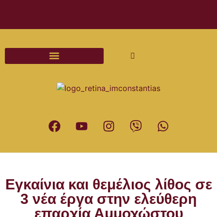
Διαδικασίες και Έντυπα Γάμου
Εγκαίνια και θεμέλιος λίθος σε
3 νέα έργα στην ελεύθερη
επαρχία Αμμοχώστου