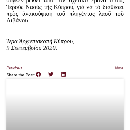
συγκεντρωθεῖ ἀπὸ τὸν σχετικὸ ἔρανο στοὺς
Ἱεροὺς Ναοὺς τῆς Κύπρου, γιὰ νὰ τὸ διαθέσει
πρὸς ἀνακούφιση τοῦ πληγέντος λαοῦ τοῦ
Λιβάνου.
Ἱερὰ Ἀρχιεπισκοπὴ Κύπρου,
9 Σεπτεμβρίου 2020.
Previous
Next
Share the Post: