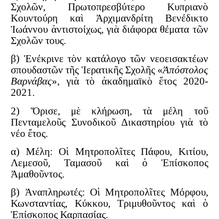
Σχολῶν, Πρωτοπρεσβύτερο Κυπριανὸ
Κουντούρη καὶ Ἀρχιμανδρίτη Βενέδικτο
Ἰωάννου ἀντιστοίχως, γιὰ διάφορα θέματα τῶν
Σχολῶν τους.
β) Ἐνέκρινε τὸν κατάλογο τῶν νεοεισακτέων
σπουδαστῶν τῆς Ἱερατικῆς Σχολῆς «
Ἀπόστολος
Βαρνάβας
», γιὰ τὸ ἀκαδημαϊκὸ ἔτος 2020-
2021.
2) Ὅρισε, μὲ κλήρωση, τὰ μέλη τοῦ
Πενταμελοῦς Συνοδικοῦ Δικαστηρίου γιὰ τὸ
νέο ἔτος.
α)
Μέλη
: Οἱ Μητροπολῖτες Πάφου, Κιτίου,
Λεμεσοῦ, Ταμασοῦ καὶ ὁ Ἐπίσκοπος
Ἀμαθοῦντος.
β)
Ἀναπληρωτές
: Οἱ Μητροπολῖτες Μόρφου,
Κωνσταντίας, Κύκκου, Τριμυθοῦντος καὶ ὁ
Ἐπίσκοπος Καρπασίας.