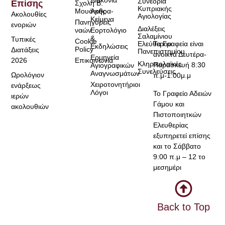
Διακονία
Συνέδρια
Επίσης
Σχολή Β.
Κυπριακής
Μουσικής
Άρθρα-
Ακολουθίες
Αγιολογίας
Κείμενα
Πανηγύρεις
ενοριών
Διαλέξεις
ναών
Εορτολόγιο
Σαλαμίνιου
&
Τυπικές
Cookie
Τα Γραφεία είναι
Ελεύθερου
Εκδηλώσεις
Policy
Διατάξεις
Πανεπιστημίου
ανοικτά Δευτέρα-
Ερμηνεία
2026
Επικοινωνία
Κληρικολαϊκές
Παρασκευή 8:30
Αγιογραφικών
Συνελεύσεις
Αναγνωσμάτων
Ωρολόγιον
π.μ-1:00μ.μ
Χειροτονητήριοι
ενάρξεως
Λόγοι
Το Γραφείο Αδειών
ιερών
Γάμου και
ακολουθιών
Πιστοποιητκών
Ελευθερίας
εξυπηρετεί επίσης
και το Σάββατο
9:00 π.μ – 12 το
μεσημέρι
Back to Top