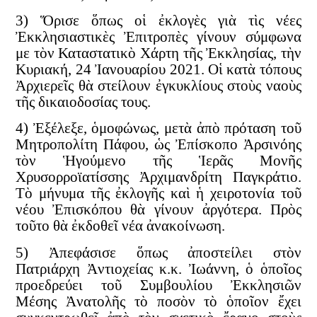
3) Ὅρισε ὅπως οἱ ἐκλογὲς γιὰ τὶς νέες
Ἐκκλησιαστικὲς Ἐπιτροπὲς γίνουν σύμφωνα
με τὸν Καταστατικὸ Χάρτη τῆς Ἐκκλησίας, τὴν
Κυριακή, 24 Ἰανουαρίου 2021. Οἱ κατὰ τόπους
Ἀρχιερεῖς θὰ στείλουν ἐγκυκλίους στοὺς ναοὺς
τῆς δικαιοδοσίας τους.
4) Ἐξέλεξε, ὁμοφώνως, μετὰ ἀπὸ πρόταση τοῦ
Μητροπολίτη Πάφου, ὡς Ἐπίσκοπο Ἀρσινόης
τὸν Ἡγούμενο τῆς Ἱερᾶς Μονῆς
Χρυσορροϊατίσσης Ἀρχιμανδρίτη Παγκράτιο.
Τὸ μήνυμα τῆς ἐκλογῆς καὶ ἡ χειροτονία τοῦ
νέου Ἐπισκόπου θὰ γίνουν ἀργότερα. Πρὸς
τοῦτο θὰ ἐκδοθεῖ νέα ἀνακοίνωση.
5) Ἀπεφάσισε ὅπως ἀποστείλει στὸν
Πατριάρχη Ἀντιοχείας κ.κ. Ἰωάννη, ὁ ὁποῖος
προεδρεύει τοῦ Συμβουλίου Ἐκκλησιῶν
Μέσης Ἀνατολῆς τὸ ποσὸν τὸ ὁποῖον ἔχει