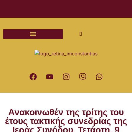
Διαδικασίες και Έντυπα Γάμου
Ανακοινωθέν της τρίτης του
έτους τακτικής συνεδρίας της
Ιεράς Συνόδου, Τετάρτη, 9