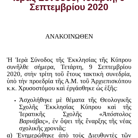
Σεπτεμβρίου 2020
ΑΝΑΚΟΙΝΩΘΕΝ
Ἡ Ἱερὰ Σύνοδος τῆς Ἐκκλησίας τῆς Κύπρου
συνῆλθε σήμερα, Τετάρτη, 9 Σεπτεμβρίου
2020, στὴν τρίτη τοῦ ἔτους τακτικὴ συνεδρία,
ὑπὸ τὴν προεδρία τῆς Α.Μ. τοῦ Ἀρχιεπισκόπου
κ.κ. Χρυσοστόμου καὶ ἐργάσθηκε ὡς ἑξῆς:
Ἀσχολήθηκε μὲ θέματα τῆς Θεολογικῆς
Σχολῆς Ἐκκλησίας Κύπρου καὶ τῆς
Ἱερατικῆς Σχολῆς «
Ἀπόστολος
Βαρνάβας
», ἐν ὄψει τῆς ἔναρξης τῆς νέας
σχολικῆς χρονιᾶς:
α) Ἐνημερώθηκε ἀπὸ τοὺς Διευθυντὲς τῶν