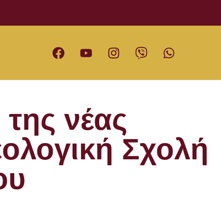
 της νέας
εολογική Σχολή
ου