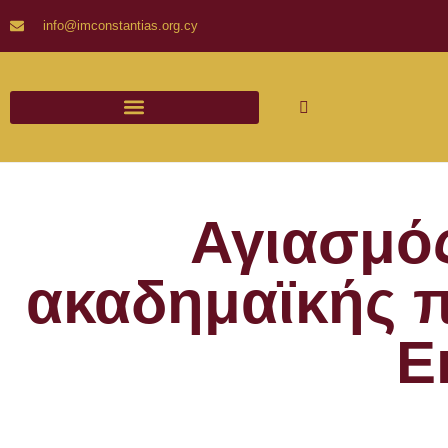
info@imconstantias.org.cy
Αγιασμός
ακαδημαϊκής π
Ε