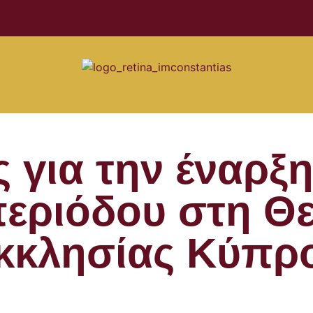
 για την έναρξη
εριόδου στη Θ
κκλησίας Κύπρ