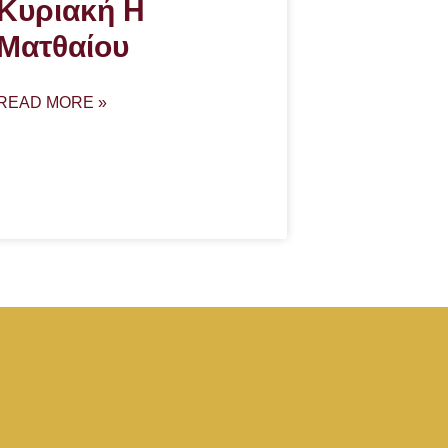
Κυριακή Η
Ματθαίου
READ MORE »