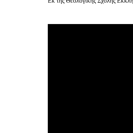
Εκ της Θεολογικής Σχολής Εκκλ