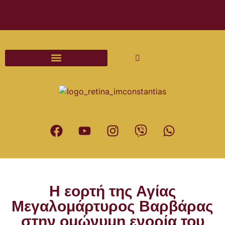
Διαδικασίες και Έντυπα Γάμου
Η εορτή της Αγίας
Μεγαλομάρτυρος Βαρβάρας
στην ομώνυμη ενορία του