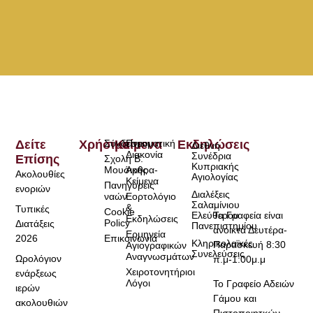
Δείτε
Χρήσιμα
Σύνδεσμοι
Κείμενα
Πνευματική
Εκδηλώσεις
Διεθνή
Διακονία
Συνέδρια
Επίσης
Σχολή Β.
Κυπριακής
Μουσικής
Άρθρα-
Ακολουθίες
Αγιολογίας
Κείμενα
Πανηγύρεις
ενοριών
Διαλέξεις
ναών
Εορτολόγιο
Σαλαμίνιου
&
Τυπικές
Cookie
Τα Γραφεία είναι
Ελεύθερου
Εκδηλώσεις
Policy
Διατάξεις
Πανεπιστημίου
ανοικτά Δευτέρα-
Ερμηνεία
2026
Επικοινωνία
Κληρικολαϊκές
Παρασκευή 8:30
Αγιογραφικών
Συνελεύσεις
Αναγνωσμάτων
Ωρολόγιον
π.μ-1:00μ.μ
Χειροτονητήριοι
ενάρξεως
Λόγοι
Το Γραφείο Αδειών
ιερών
Γάμου και
ακολουθιών