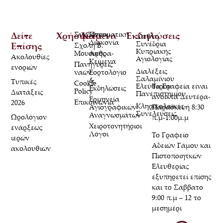
Δείτε
Χρήσιμα
Σύνδεσμοι
Κείμενα
Πνευματική
Εκδηλώσεις
Διεθνή
Διακονία
Συνέδρια
Επίσης
Σχολή Β.
Κυπριακής
Μουσικής
Άρθρα-
Ακολουθίες
Αγιολογίας
Κείμενα
Πανηγύρεις
ενοριών
Διαλέξεις
ναών
Εορτολόγιο
Σαλαμίνιου
&
Τυπικές
Cookie
Τα Γραφεία είναι
Ελεύθερου
Εκδηλώσεις
Policy
Διατάξεις
Πανεπιστημίου
ανοικτά Δευτέρα-
Ερμηνεία
Επικοινωνία
2026
Κληρικολαϊκές
Παρασκευή 8:30
Αγιογραφικών
Συνελεύσεις
Αναγνωσμάτων
Ωρολόγιον
π.μ-1:00μ.μ
Χειροτονητήριοι
ενάρξεως
Λόγοι
Το Γραφείο
ιερών
Αδειών Γάμου και
ακολουθιών
Πιστοποιητκών
Ελευθερίας
εξυπηρετεί επίσης
και το Σάββατο
9:00 π.μ – 12 το
μεσημέρι