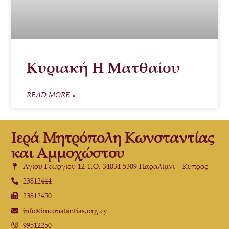
Κυριακή Η Ματθαίου
READ MORE »
Ιερά Μητρόπολη Κωνσταντίας
και Αμμοχώστου
Αγίου Γεωργίου 12 Τ.Θ. 34034 5309 Παραλίμνι – Κύπρος
23812444
23812450
info@imconstantias.org.cy
99512250