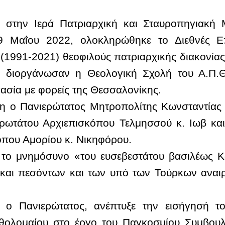
ο στην Ιερά Πατριαρχική και Σταυροπηγιακή
 Μαΐου 2022, ολοκληρώθηκε το Διεθνές Επ
1991-2021) θεοφιλούς πατριαρχικής διακονίας
ο διοργάνωσαν η Θεολογική Σχολή του Α.Π.Θ
ασία με φορείς της Θεσσαλονίκης.
τη ο Πανιερώτατος Μητροπολίτης Κωνσταντίας 
ερωτάτου Αρχιεπισκόπου Τελμησσού κ. Ιωβ και
που Αμορίου κ. Νικηφόρου.
ε το μνημόσυνο «του ευσεβεστάτου βασιλέως Κ
και πεσόντων και των υπό των Τούρκων αναιρ
 ο Πανιερώτατος, ανέπτυξε την εισήγησή 
θολομαίου στο έργο του Παγκοσμίου Συμβουλ