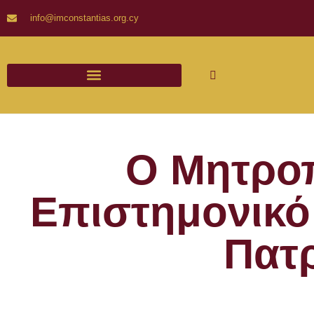
info@imconstantias.org.cy
Ο Μητροπ
Επιστημονικό 
Πατ