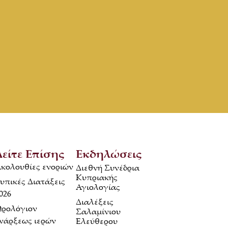
Δείτε Επίσης
Εκδηλώσεις
κολουθίες ενοριών
Διεθνή Συνέδρια
Κυπριακής
υπικές Διατάξεις
Αγιολογίας
026
Διαλέξεις
ρολόγιον
Σαλαμίνιου
νάρξεως ιερών
Ελεύθερου