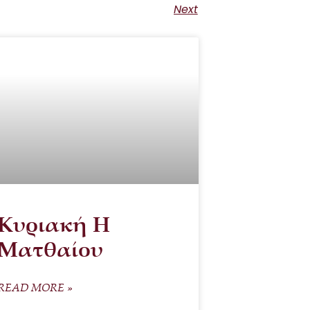
Next
Κυριακή Η
Ματθαίου
READ MORE »