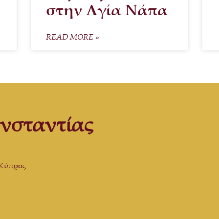
στην Αγία Νάπα
READ MORE »
νσταντίας
 Κύπρος