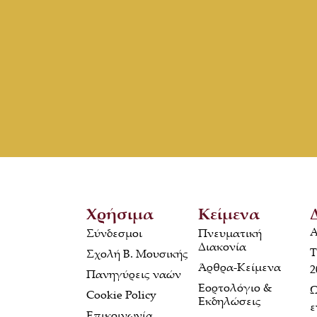
Χρήσιμα
Κείμενα
Α
Σύνδεσμοι
Πνευματική
Διακονία
Τ
Σχολή Β. Μουσικής
Άρθρα-Κείμενα
2
Πανηγύρεις ναών
Εορτολόγιο &
Ω
Cookie Policy
Εκδηλώσεις
ε
Επικοινωνία