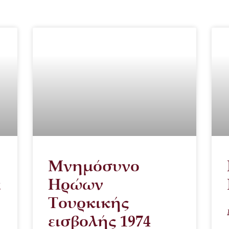
Μνημόσυνο
ς
Ηρώων
Τουρκικής
εισβολής 1974