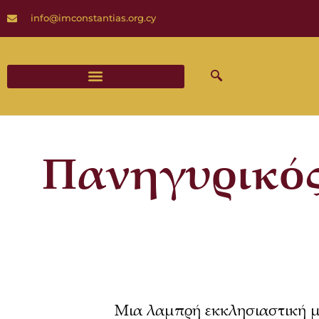
info@imconstantias.org.cy
Διαδικασίες και Έντυπα Γάμου
Πανηγυρικός
Μια λαμπρή εκκλησιαστική μ