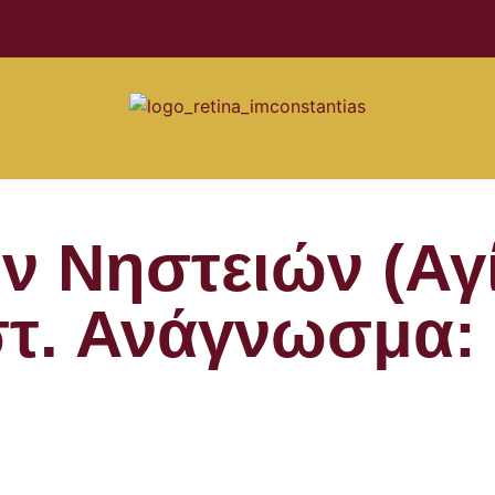
ων Νηστειών (Αγ
. Ανάγνωσμα: Ε