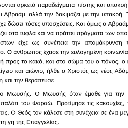
ονται αρκετά παραδείγματα πίστης και υπακο
υ Αβραάμ, αλλά την δοκιμάζει με την υπακοή. 
είχε δώσει τόσες υποσχέσεις. Και όμως ο Αβραάμ
ίζει στα τυφλά και να πράττει πράγματα των οπ
των είχε ως συνέπεια την απομάκρυνση 
σο. Ο άνθρωπος έχασε την ευλογημένη κοινωνία
ή προς το κακό, και στο σώμα του ο πόνος, ο 
ίγειο και αιώνιο, ήλθε ο Χριστός ως νέος Αδ
 και την θεράπευσε.
 ο Μωυσής. Ο Μωυσής όταν έμαθε για την 
παλάτι του Φαραώ. Προτίμησε τις κακουχίες, τ
ις. Ο Θεός τον κάλεσε στη συνέχεια σε ένα με
τη γη της Επαγγελίας.