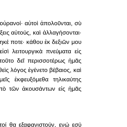
 οὐρανοί· αὐτοὶ ἀπολοῦνται, σὺ
ξεις αὐτούς, καὶ ἀλλαγήσονται·
ρηκέ ποτε· κάθου ἐκ δεξιῶν μου
σὶ λειτουργικὰ πνεύματα εἰς
τοῦτο δεῖ περισσοτέρως ἡμᾶς
εὶς λόγος ἐγένετο βέβαιος, καὶ
ῖς ἐκφευξόμεθα τηλικαύτης
ὑπὸ τῶν ἀκουσάντων εἰς ἡμᾶς
υτοί θα εξαφανιστούν, ενώ εσύ