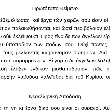
Πρωτότυπο Κείμενο
 ἐθεμελίωσας, καὶ ἔργα τῶν χειρῶν σού εἰσιν οἱ
μάτιον παλαιωθήσονται, καὶ ὡσεὶ περιβόλαιον ἑλί
σου οὐκ ἐκλείψουσι. Πρὸς τίνα δὲ τῶν ἀγγέλων εἴ
 ὑποπόδιον τῶν ποδῶν σου; Οὐχὶ πάντες εἰ
ὰ τοὺς μέλλοντας κληρονομεῖν σωτηρίαν; Διὰ 
 ποτε παραρρυῶμεν. Εἰ γὰρ ὁ δι’ ἀγγέλων λαληθ
οὴ ἔλαβεν ἔνδικον μισθαποδοσίαν, πῶς ἡμε
 ἀρχὴν λαβοῦσα λαλεῖσθαι διὰ τοῦ Κυρίου, 
Νεοελληνική Απόδοση
 τη γη κι έργο δικό σου είναι οι ουρανοί. Α