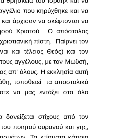
ά θρησκεία του Ισραήλ και να
υαγγέλιο που κηρύχθηκε και να
και άρχισαν να σκέφτονται να
 Ιησού Χριστού. Ο απόστολος
χριστιανική πίστη. Παίρνει τον
ι και τέλειος Θεός) και τον
 τους αγγέλους, με τον Μωϋσή,
ος απ’ όλους. Η εκκλησία αυτή
θη, τοποθετεί τα αποστολικά
τε να μας εντάξει στο όλο
δανείζεται στίχους από τον
 του ποιητού ουρανού και γης,
ισμάτων. Τα κτίσματα κάποια