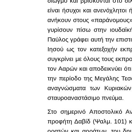
διωγμό και βρίσκονται στο δ
είναι ήσυχοι και ανενόχλητοι
ανήκουν στους «παράνομους» 
γυρίσουν πίσω στην ιουδαϊκ
Παύλος γράφει αυτή την επιστο
Ιησού ως τον κατεξοχήν εκπ
συγκρίνει με όλους τους εκπρ
τον Ααρών και αποδεικνύει ότ
την περίοδο της Μεγάλης Τε
αναγνώσματα των Κυριακών
σταυροαναστάσιμο πνεύμα.
Στο σημερινό Αποστολικό Α
προφήτη Δαβίδ (Ψαλμ. 101) κα
ορατών και αοράτων, του δη