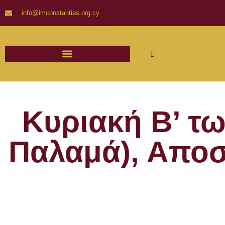
info@imconstantias.org.cy
Κυριακή Β’ τ
Παλαμά), Αποστ