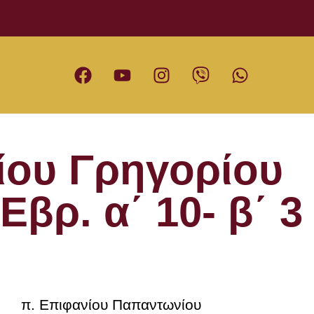
ίου Γρηγορίου
βρ. α΄ 10- β΄ 3
π. Επιφανίου Παπαντωνίου