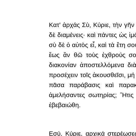
Κατ’ ἀρχάς Σὺ, Κύριε, τὴν γῆν
δὲ διαμένεις· καὶ πάντες ὡς ἱ
σὺ δὲ ὁ αὐτὸς εἶ, καὶ τὰ ἔτη 
ἕως ἂν θῶ τοὺς ἐχθρούς σου
διακονίαν ἀποστελλόμενα δι
προσέχειν τοῖς ἀκουσθεῖσι, μή
πᾶσα παράβασις καὶ παρακ
ἀμελήσαντες σωτηρίας; Ἥτις
ἐβεβαιώθη.
Εσύ, Κύριε, αρχικά στερέωσες