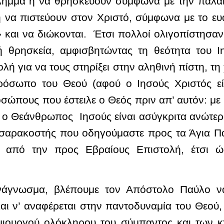
ίλημμα ή να θρησκεύουν σύμφωνα με την παλαι
 ή να πιστεύουν στον Χριστό, σύμφωνα με το ε
και να διώκονται. Έτσι πολλοί ολιγοπίστησαν 
ή θρησκεία, αμφισβητώντας τη θεότητα του
λή για να τους στηρίξει στην αληθινή πίστη, τη 
ρόσωπο του Θεού (αφού ο Ιησούς Χριστός είνα
οσώπους που έστειλε ο Θεός πριν απ’ αυτόν: με
ι ο Θεάνθρωπος Ιησούς είναι ασύγκριτα ανώτερ
σσαρακοστής που οδηγούμαστε προς τα Άγια Πά
 από την προς Εβραίους Επιστολή, έτσι ώσ
νάγνωσμα, βλέπουμε τον Απόστολο Παύλο να 
ι ν’ αναφέρεται στην παντοδυναμία του Θεού,
μιουργού ολόκληρου του σύμπαντος και των κτ