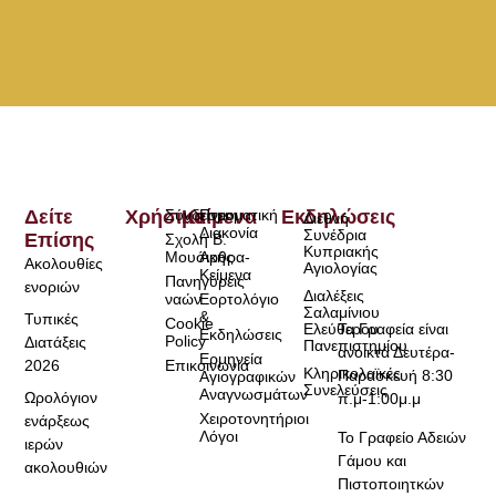
Δείτε
Χρήσιμα
Σύνδεσμοι
Κείμενα
Πνευματική
Εκδηλώσεις
Διεθνή
Διακονία
Συνέδρια
Επίσης
Σχολή Β.
Κυπριακής
Μουσικής
Άρθρα-
Ακολουθίες
Αγιολογίας
Κείμενα
Πανηγύρεις
ενοριών
Διαλέξεις
ναών
Εορτολόγιο
Σαλαμίνιου
&
Τυπικές
Cookie
Τα Γραφεία είναι
Ελεύθερου
Εκδηλώσεις
Policy
Διατάξεις
Πανεπιστημίου
ανοικτά Δευτέρα-
Ερμηνεία
2026
Επικοινωνία
Κληρικολαϊκές
Παρασκευή 8:30
Αγιογραφικών
Συνελεύσεις
Αναγνωσμάτων
Ωρολόγιον
π.μ-1:00μ.μ
Χειροτονητήριοι
ενάρξεως
Λόγοι
Το Γραφείο Αδειών
ιερών
Γάμου και
ακολουθιών
Πιστοποιητκών