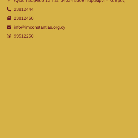
Αγίου Γεωργίου 12 Τ.Θ. 34034 5309 Παραλίμνι – Κύπρος
23812444
23812450
info@imconstantias.org.cy
99512250