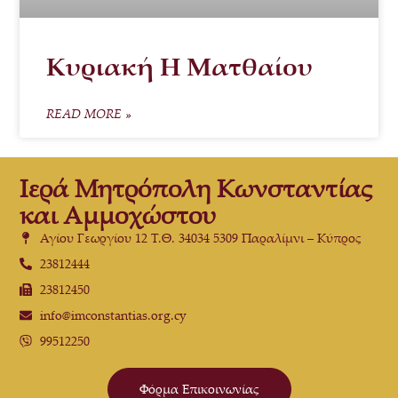
Κυριακή Η Ματθαίου
READ MORE »
Ιερά Μητρόπολη Κωνσταντίας
και Αμμοχώστου
Αγίου Γεωργίου 12 Τ.Θ. 34034 5309 Παραλίμνι – Κύπρος
23812444
23812450
info@imconstantias.org.cy
99512250
Φόρμα Επικοινωνίας