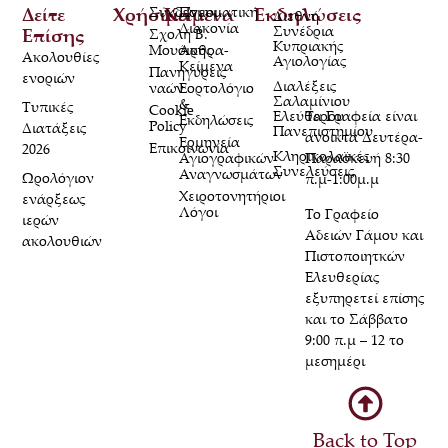
Δείτε
Χρήσιμα
Σύνδεσμοι
Κείμενα
Πνευματική
Εκδηλώσεις
Διεθνή
Διακονία
Συνέδρια
Επίσης
Σχολή Β.
Κυπριακής
Μουσικής
Άρθρα-
Ακολουθίες
Αγιολογίας
Κείμενα
Πανηγύρεις
ενοριών
Διαλέξεις
ναών
Εορτολόγιο
Σαλαμίνιου
&
Τυπικές
Cookie
Τα Γραφεία είναι
Ελεύθερου
Εκδηλώσεις
Policy
Διατάξεις
Πανεπιστημίου
ανοικτά Δευτέρα-
Ερμηνεία
Επικοινωνία
2026
Κληρικολαϊκές
Παρασκευή 8:30
Αγιογραφικών
Συνελεύσεις
Αναγνωσμάτων
Ωρολόγιον
π.μ-1:00μ.μ
Χειροτονητήριοι
ενάρξεως
Λόγοι
Το Γραφείο
ιερών
Αδειών Γάμου και
ακολουθιών
Πιστοποιητκών
Ελευθερίας
εξυπηρετεί επίσης
και το Σάββατο
9:00 π.μ – 12 το
μεσημέρι
Back to Top