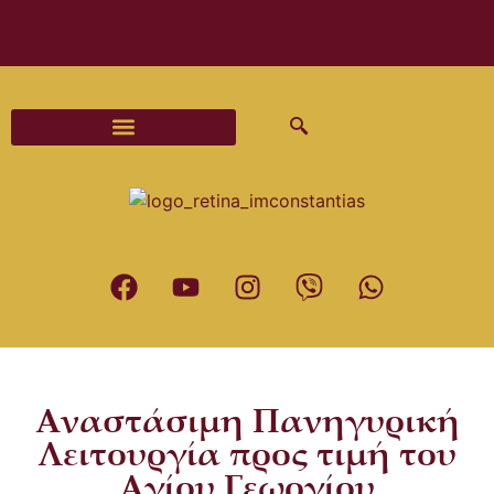
Διαδικασίες και Έντυπα Γάμου
Αναστάσιμη Πανηγυρική
Λειτουργία προς τιμή του
Αγίου Γεωργίου