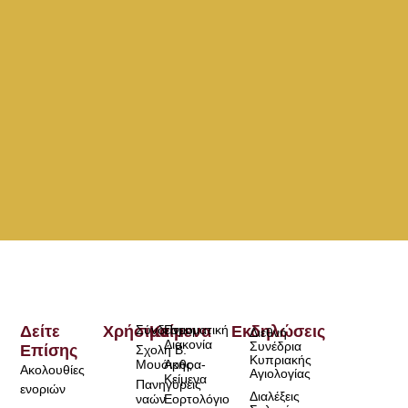
Δείτε
Χρήσιμα
Σύνδεσμοι
Κείμενα
Πνευματική
Εκδηλώσεις
Διεθνή
Διακονία
Συνέδρια
Επίσης
Σχολή Β.
Κυπριακής
Μουσικής
Άρθρα-
Ακολουθίες
Αγιολογίας
Κείμενα
Πανηγύρεις
ενοριών
Διαλέξεις
ναών
Εορτολόγιο