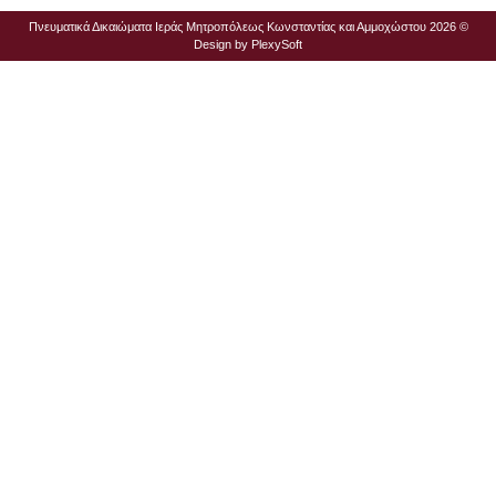
Πνευματικά Δικαιώματα Ιεράς Μητροπόλεως Κωνσταντίας και Αμμοχώστου 2026 ©
Design by
PlexySoft