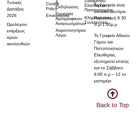
Σαλαμίνιου
&
Τυπικές
Cookie
Τα Γραφεία είναι
Ελεύθερου
Εκδηλώσεις
Policy
Διατάξεις
Πανεπιστημίου
ανοικτά Δευτέρα-
Ερμηνεία
2026
Επικοινωνία
Κληρικολαϊκές
Παρασκευή 8:30
Αγιογραφικών
Συνελεύσεις
Αναγνωσμάτων
Ωρολόγιον
π.μ-1:00μ.μ
Χειροτονητήριοι
ενάρξεως
Λόγοι
Το Γραφείο Αδειών
ιερών
Γάμου και
ακολουθιών
Πιστοποιητκών
Ελευθερίας
εξυπηρετεί επίσης
και το Σάββατο
9:00 π.μ – 12 το
μεσημέρι
Back to Top