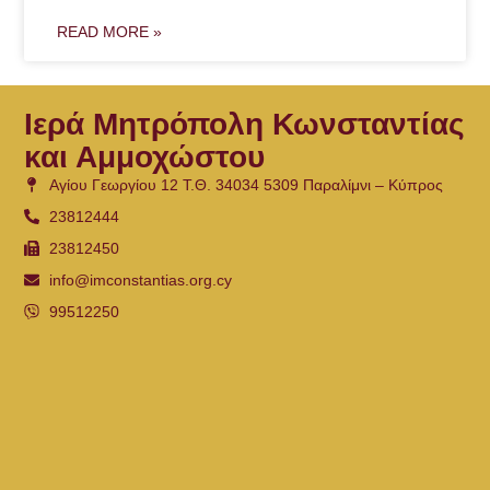
READ MORE »
Ιερά Μητρόπολη Κωνσταντίας
και Αμμοχώστου
Αγίου Γεωργίου 12 Τ.Θ. 34034 5309 Παραλίμνι – Κύπρος
23812444
23812450
info@imconstantias.org.cy
99512250