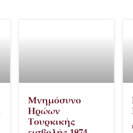
Μνημόσυνο
ς
Ηρώων
Τουρκικής
εισβολής 1974