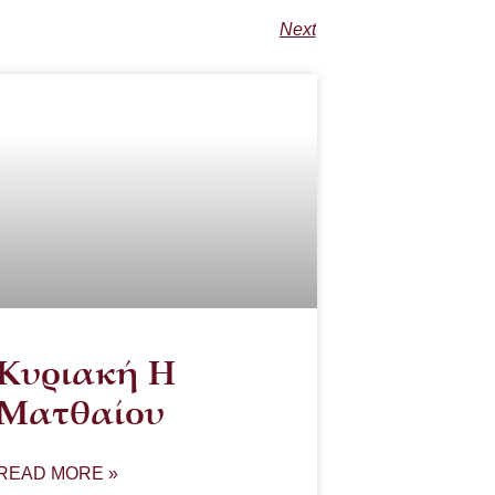
Next
Κυριακή Η
Ματθαίου
READ MORE »