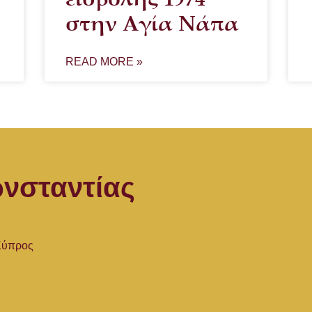
στην Αγία Νάπα
READ MORE »
νσταντίας
 Κύπρος