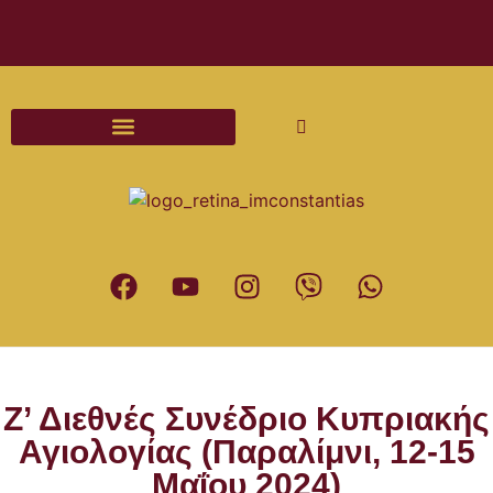
Διαδικασίες και Έντυπα Γάμου
Z’ Διεθνές Συνέδριο Κυπριακής
Αγιολογίας (Παραλίμνι, 12-15
Μαΐου 2024)