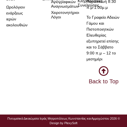
Κληρικολαϊκές
Παρασκευή 8:30
Αγιογραφικών
Συνελεύσεις
Αναγνωσμάτων
Ωρολόγιον
π.μ-1:00μ.μ
Χειροτονητήριοι
ενάρξεως
Λόγοι
Το Γραφείο Αδειών
ιερών
Γάμου και
ακολουθιών
Πιστοποιητκών
Ελευθερίας
εξυπηρετεί επίσης
και το Σάββατο
9:00 π.μ – 12 το
μεσημέρι
Back to Top
Πνευματικά Δικαιώματα Ιεράς Μητροπόλεως Κωνσταντίας και Αμμοχώστου 2026 ©
Design by
PlexySoft