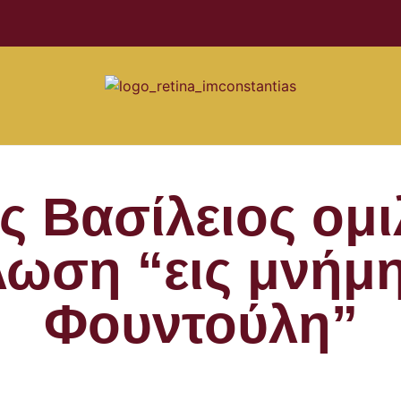
 Βασίλειος ομι
ωση “εις μνήμ
Φουντούλη”