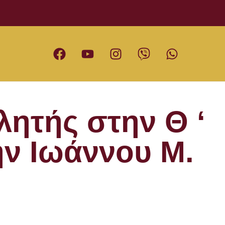
λητής στην Θ ‘
ην Ιωάννου Μ.