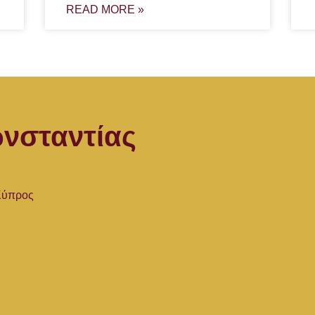
READ MORE »
νσταντίας
 Κύπρος