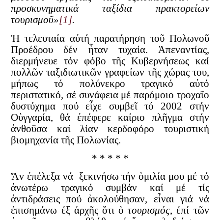
προσκυνηματικά ταξίδια πρακτορείων
τουρισμοῦ»
[1]
.
Ἡ τελευταία αὐτή παρατήρηση τοῦ Πολωνοῦ
Προέδρου δέν ἦταν τυχαία. Ἀπεναντίας,
διερμήνευε τόν φόβο τῆς Κυβερνήσεως καί
πολλῶν ταξιδιωτικῶν γραφείων τῆς χώρας του,
μήπως τό πολύνεκρο τραγικό αὐτό
περιστατικό, σέ συνάφεια μέ παρόμοιο τροχαῖο
δυστύχημα πού εἶχε συμβεῖ τό 2002 στήν
Οὑγγαρία, θά ἐπέφερε καίριο πλῆγμα στήν
ἀνθοῦσα καί λίαν κερδοφόρο τουριστική
βιομηχανία τῆς Πολωνίας.
* * * * *
Ἄν ἐπέλεξα νά ξεκινήσω τήν ὁμιλία μου μέ τό
ἀνωτέρω τραγικό συμβάν καί μέ τίς
ἀντιδράσεις πού ἀκολούθησαν, εἶναι γιά νά
ἐπισημάνω ἐξ ἀρχῆς ὅτι ὁ
τουρισμός
, ἐπί τῶν