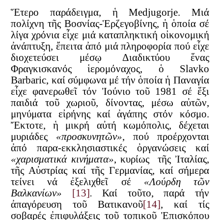
Ἕτερο παράδειγμα, ἡ Medjugorje. Μιά
πολίχνη τῆς Βοσνίας-Ἑρζεγοβίνης, ἡ ὁποία σέ
λίγα χρόνια εἶχε μιά καταπληκτική οἰκονομική
ἀνάπτυξη, ἔπειτα ἀπό μιά πληροφορία πού εἶχε
διοχετεύσει μέσῳ Διαδικτύου ἕνας
Φραγκισκανός ἱερομόναχος, ὁ Slavko
Barbaric, καί σύμφωνα μέ τήν ὁποία ἡ Παναγία
εἶχε φανερωθεῖ τόν Ἰούνιο τοῦ 1981 σέ ἕξι
παιδιά τοῦ χωριοῦ, δίνοντας, μέσω αὐτῶν,
μηνύματα εἰρήνης καί ἀγάπης στόν κόσμο.
Ἔκτοτε, ἡ μικρή αὐτή κωμόπολις, δέχεται
μυριάδες
«προσκυνητῶν»
, πού προέρχονται
ἀπό παρα-εκκλησιαστικές ὀργανώσεις καί
«χαρισματικά κινήματα»
, κυρίως τῆς Ἰταλίας,
τῆς Αὐστρίας καί τῆς Γερμανίας, καί σήμερα
τείνει νά ἐξελιχθεῖ σέ
«Λούρδη τῶν
Βαλκανίων»
[13]
.
Καί τοῦτο, παρά τήν
ἀπαγόρευση τοῦ Βατικανοῦ
[14]
, καί τίς
σοβαρές ἐπιφυλάξεις τοῦ τοπικοῦ Ἐπισκόπου