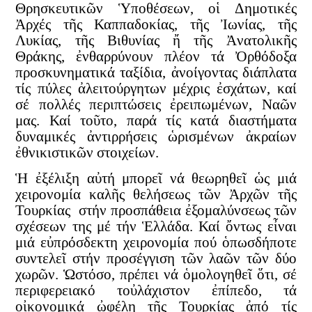
Θρησκευτικῶν Ὑποθέσεων, οἱ Δημοτικές
Ἀρχές τῆς Καππαδοκίας, τῆς Ἰωνίας, τῆς
Λυκίας, τῆς Βιθυνίας ἤ τῆς Ἀνατολικῆς
Θράκης, ἐνθαρρύνουν πλέον τά Ὀρθόδοξα
προσκυνηματικά ταξίδια, ἀνοίγοντας διάπλατα
τίς πύλες ἀλειτούργητων μέχρις ἐσχάτων, καί
σέ πολλές περιπτώσεις ἐρειπωμένων, Ναῶν
μας. Καί τοῦτο, παρά τίς κατά διαστήματα
δυναμικές ἀντιρρήσεις ὡρισμένων ἀκραίων
ἐθνικιστικῶν στοιχείων.
Ἡ ἐξέλιξη αὐτή μπορεῖ νά θεωρηθεῖ ὡς μιά
χειρονομία καλῆς θελήσεως τῶν Ἀρχῶν τῆς
Τουρκίας στήν προσπάθεια ἐξομαλύνσεως τῶν
σχέσεων της μέ τήν Ἑλλάδα. Καί ὄντως εἶναι
μιά εὐπρόσδεκτη χειρονομία πού ὁπωσδήποτε
συντελεῖ στήν προσέγγιση τῶν λαῶν τῶν δύο
χωρῶν. Ὡστόσο, πρέπει νά ὁμολογηθεῖ ὅτι, σέ
περιφερειακό τοὐλάχιστον ἐπίπεδο, τά
οἰκονομικά ὠφέλη τῆς Τουρκίας ἀπό τίς