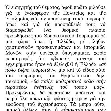
Ὁ εἰσηγητής τοῦ θέματος, ἀφοῦ πρῶτα μιλοῦσε
γιά τό ἐνδιαφέρον τῆς Πολιτείας καί τῆς
Ἐκκλησίας γιά τόν προσκυνηματικό τουρισμό,
ὅπως καί γιά τίς προσπάθειές τους νά
διαμορφωθεῖ ἕνα θεσμικό πλαίσιο
προωθήσεως τοῦ Θρησκευτικοῦ Τουρισμοῦ σέ
μιά χώρα ὅπως ἡ Ἑλλάδα, μέ πληθύν
χριστιανικῶν προσκυνημάτων καί ἱστορικῶν
Μονῶν, στήν συνέχεια ὑπογράμμιζε, χωρίς
περιστροφές, ὅτι
«βασικός στόχος»
τοῦ
ἐγχειρήματος ἦταν νά ἐξελιχθεῖ ἡ Ἑλλάδα
«σέ
πόλο ἕλξης τουριστῶν»
, μιά καί τό εἶδος αὐτό
τοῦ τουρισμοῦ, τοῦ θρησκευτικοῦ δηλ.
τουρισμοῦ,
«θά παίξει καθοριστικό ρόλο στήν
περαιτέρω ἀνάπτυξη τοῦ τόπου μας
».
Προχωρῶντας δέ περαιτέρω, πρότεινε καί
σειρά ὅλη πρακτικῆς φύσεως μέτρων γιά τήν
εὐώδοση τοῦ ἐγχειρήματος. Τά μέτρα αὐτά,
μεταξύ ἄλλων, ἦταν ἡ
«ἀποκατάσταση τῶν