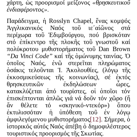
χάρτη, ὡς προορισμοί μείζονος
«θρησκευτικοῦ
ἐνδιαφέροντος».
Παράδειγμα, ἡ Rosslyn Chapel, ἕνας κομψός
Ἀγγλικανικός Ναός τοῦ ιε΄αἰῶνος στά
περίχωρα τοῦ Ἐδιμβούργου, πού βρισκόταν
στό ἐπίκεντρο τῆς πλοκῆς τοῦ γνωστοῦ καί
πολύκροτου μυθιστορήματος τοῦ Dan Brown
“
Da
Vinci
Code
”
καί τῆς ὁμώνυμης ταινίας. Ὁ
ὁποῖος Ναός, ἐνῶ στερεῖται πληρώματος
ὁσάκις τελοῦνται Ἱ. Ἀκολουθίες, (λόγῳ τῆς
ἐκκοσμικεύσεως τῆς κοινωνίας), σέ ἐκτός
θρησκευτικῶν ἐκδηλώσεων ὧρες,
κατακλύζεται ἀπό τουρίστες, οἱ ὁποῖοι τόν
ἐπισκέπτονται ἁπλῶς γιά νά δοῦν τόν χῶρο (ἤ
ἄν θέλετε τό «σκηνικό-ντεκόρ») ὅπου
ἐκτυλισσόταν ἡ ὑπόθεση τοῦ ἐν λόγῳ
ἀμφιλεγόμενου μυθιστορήματος
[12]
. Σήμερα, ὁ
ἱστορικός αὐτός Ναός ἀπέβη ὁ δημοφιλέστερος
τουριστικός προορισμός τῆς Σκωτίας.