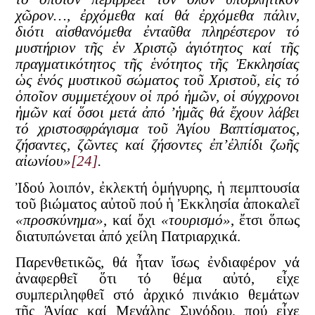
χῶρον…, ἐρχόμεθα καί θά ἐρχόμεθα πάλιν,
διότι αἰσθανόμεθα ἐνταῦθα πληρέστερον τό
μυστήριον τῆς ἐν Χριστῷ ἁγιότητος καί τῆς
πραγματικότητος τῆς ἑνότητος τῆς Ἐκκλησίας
ὡς ἑνός μυστικοῦ σώματος τοῦ Χριστοῦ, εἰς τό
ὁποῖον συμμετέχουν οἱ πρό ἡμῶν, οἱ σύγχρονοι
ἡμῶν καί ὅσοι μετά ἀπό ’ἡμᾶς θά ἔχουν λάβει
τό χριστοσφράγισμα τοῦ Ἁγίου Βαπτίσματος,
ζήσαντες, ζῶντες καί ζήσοντες ἐπ’ἐλπίδι ζωῆς
αἰωνίου»
[24]
.
Ἰδού λοιπόν, ἐκλεκτή ὁμήγυρης, ἡ πεμπτουσία
τοῦ βιώματος αὐτοῦ πού ἡ Ἐκκλησία ἀποκαλεῖ
«προσκύνημα»
, καί ὄχι
«τουρισμό»
, ἔτσι ὅπως
διατυπώνεται ἀπό χείλη Πατριαρχικά.
Παρενθετικῶς, θά ἦταν ἴσως ἐνδιαφέρον νά
ἀναφερθεῖ ὅτι τό θέμα αὐτό, εἶχε
συμπεριληφθεῖ στό ἀρχικό πινάκιο θεμάτων
τῆς Ἁγίας καί Μεγάλης Συνόδου, πού εἶχε