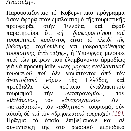
Ἀνάπτυξη»
.
Παρουσιάζοντας τό Κυβερνητικό πρόγραμμα
ὅσον ἀφορᾷ στόν ἐμπλουτισμό τῆς τουριστικῆς
προσφορᾶς στήν Ἑλλάδα, καί ἀφοῦ
παρατηροῦσε ὅτι «
ἡ διαφοροποίηση τοῦ
τουριστικοῦ προϊόντος
εἶναι τό κλειδί τῆς
βιώσιμης, ταχύρυθμης καί μακροπρόθεσμης
τουριστικῆς ἀνάπτυξης»
, ἡ Ὑπουργός μιλοῦσε
περί τῶν μέτρων πού ἐλαμβάνοντο ἁρμοδίως
γιά νά προωθηθοῦν
«νέες μορφές ἐναλλακτικοῦ
τουρισμοῦ πού δέν καλύπτονται ἀπό τόν
ἀναπτυξιακό νόμο»
τῆς Ἑλλάδος
,
καί
προέβαλλε ὡς πρότυπα ἐναλλακτικοῦ
τουρισμοῦ τήν
«γαστρονομία»,
τόν
«θαλάσσιο»
, τόν
«ἀναρριχητικό»
, τόν
«καταδυτικό»
, τόν
«ἀθλητικό»
τουρισμό, σύν
αὐτοῖς δέ καί τόν
«θρησκευτικό τουρισμό»
[18]
.
Πρᾶγμα τό ὁποῖο ἐπιβεβαίωνε καί σέ
συνέντευξή της στό ρωσσικό περιοδικό