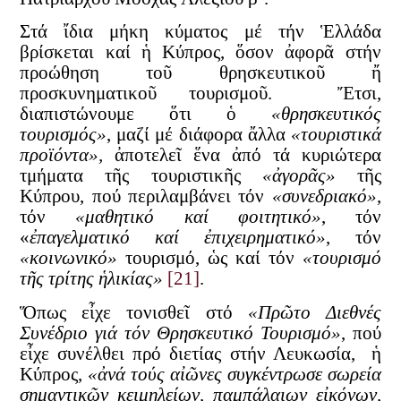
Στά ἴδια μήκη κύματος μέ τήν Ἑλλάδα
βρίσκεται καί ἡ Κύπρος, ὅσον ἀφορᾶ στήν
προώθηση τοῦ θρησκευτικοῦ ἤ
προσκυνηματικοῦ τουρισμοῦ. Ἔτσι,
διαπιστώνουμε ὅτι ὁ
«θρησκευτικός
τουρισμός»
, μαζί μέ διάφορα ἄλλα
«τουριστικά
προϊόντα»,
ἀποτελεῖ ἕνα ἀπό τά κυριώτερα
τμήματα τῆς τουριστικῆς
«ἀγορᾶς»
τῆς
Κύπρου, πού περιλαμβάνει τόν
«συνεδριακό»
,
τόν
«μαθητικό καί φοιτητικό»
, τόν
«
ἐπαγελματικό καί ἐπιχειρηματικό»
, τόν
«κοινωνικό»
τουρισμό, ὡς καί τόν
«τουρισμό
τῆς τρίτης ἡλικίας»
[21]
.
Ὅπως εἶχε τονισθεῖ στό
«Πρῶτο Διεθνές
Συνέδριο γιά τόν Θρησκευτικό Τουρισμό»
, πού
εἶχε συνέλθει πρό διετίας στήν Λευκωσία, ἡ
Κύπρος,
«ἀνά τούς αἰῶνες συγκέντρωσε σωρεία
σημαντικῶν κειμηλείων, παμπάλαιων εἰκόνων,