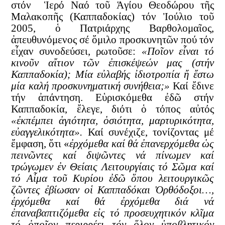
στόν Ἱερό Ναό τοῦ Ἁγίου Θεοδώρου τῆς
Μαλακοπῆς (Καππαδοκίας) τόν Ἰούλιο τοῦ
2005, ὁ Πατριάρχης Βαρθολομαῖος,
ἀπευθυνόμενος σέ ὅμιλο προσκυνητῶν πού τόν
εἶχαν συνοδεύσει, ρωτοῦσε:
«Ποῖον εἶναι τό
κινοῦν αἴτιον τῶν ἐπισκέψεών μας (στήν
Καππαδοκία); Μία εὐλαβής ἰδιοτροπία ἤ ἔστω
μία καλή προσκυνηματική συνήθεια;»
Καί ἔδινε
τήν ἀπάντηση. Εὑρισκόμεθα ἐδῶ στήν
Καππαδοκία, ἔλεγε, διότι ὁ τόπος αὐτός
«ἐκπέμπει ἁγιότητα, ὁσιότητα, μαρτυρικότητα,
εὐαγγελικότητα».
Καί συνέχιζε, τονίζοντας μέ
ἔμφαση, ὅτι «
ἐρχόμεθα καί θά ἐπανερχόμεθα ὡς
πεινῶντες καί διψῶντες νά πίνωμεν καί
τρώγωμεν ἐν Θείαις Λειτουργίαις τό Σῶμα καί
τό Αἷμα τοῦ Κυρίου ἐδῶ ὅπου λειτουργικῶς
ζῶντες ἐβίωσαν οἱ Καππαδόκαι Ὀρθόδοξοι…,
ἐρχόμεθα καί θά ἐρχόμεθα διά νά
ἐπαναβαπτιζόμεθα εἰς τό προσευχητικόν κλῖμα
τό ὁποῖον περιρρέει τόν ὅλον ὑποβλητικόν