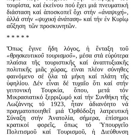
τουρίστα, καί ἐκείνου πού ἔχει μιά πνευματική
διάσταση καί ἀποσκοπεῖ ὄχι στήν
«ἀναψυχή»
,
ἀλλά στήν
«ψυχική ἀνάταση»
καί τήν ἐν Κυρίῳ
αὔξηση τῶν προσκυνητῶν.
* * * * *
Ὅπως ἔγινε ἤδη λόγος, ἡ ἔνταξη τοῦ
«θρησκευτικοῦ τουρισμοῦ»
, μέσα στά εὐρύτερα
πλαίσια τῆς τουριστικῆς καί ἀναπτυξιακῆς
πολιτικῆς μιᾶς χώρας, εἶναι πλέον σύνηθες
φαινόμενο σέ ὅλα τά μήκη καί πλάτη τῆς
ὑφηλίου. Δέν εἶναι δέ τυχαῖο ὅτι καί στήν
γειτονική Τουρκία, ὅπου, μετά τόν
Μικρασιατικό ξερριζωμό καί τήν Συνθήκη τῆς
Λωζάννης τό 1923, ἦταν ἀδιανόητο νά
πραγματοποιηθεῖ μιά Ὀρθόδοξη λατρευτική
Σύναξη στήν Ἀνατολία, σήμερα, ἐπίσημοι
κρατικοί φορεῖς, ὅπως τό Ὑπουργεῖο
Πολιτισμοῦ καί Τουρισμοῦ, ἡ Διεύθυνση