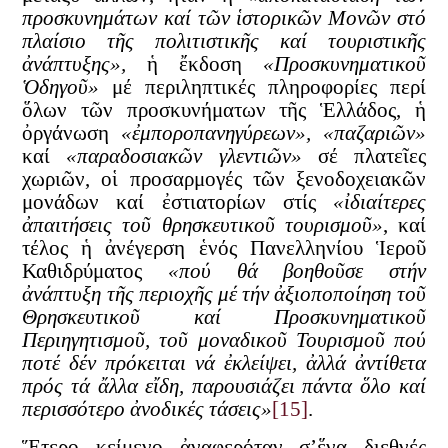
προσκυνημάτων καί τῶν ἱστορικῶν Μονῶν στό
πλαίσιο τῆς πολιτιστικῆς καί τουριστικῆς
ἀνάπτυξης»,
ἡ ἔκδοση
«Προσκυνηματικοῦ
Ὁδηγοῦ»
μέ περιληπτικές πληροφορίες περί
ὅλων τῶν προσκυνήματων τῆς Ἑλλάδος, ἡ
ὀργάνωση
«ἐμποροπανηγύρεων», «παζαριῶν»
καί
«παραδοσιακῶν γλεντιῶν»
σέ πλατεῖες
χωριῶν, οἱ προσαρμογές τῶν ξενοδοχειακῶν
μονάδων καί ἐστιατορίων στίς
«ἰδιαίτερες
ἀπαιτήσεις τοῦ θρησκευτικοῦ τουρισμοῦ»
, καί
τέλος ἡ ἀνέγερση ἑνός Πανελληνίου Ἱεροῦ
Καθιδρύματος
«πού θά βοηθοῦσε στήν
ἀνάπτυξη τῆς περιοχῆς μέ τήν ἀξιοποποίηση τοῦ
Θρησκευτικοῦ καί Προσκυνηματικοῦ
Περιηγητισμοῦ, τοῦ μοναδικοῦ Τουρισμοῦ πού
ποτέ δέν πρόκειται νά ἐκλείψει, ἀλλά ἀντίθετα
πρός τά ἄλλα εἴδη, παρουσιάζει πάντα ὅλο καί
περισσότερο ἀνοδικές τάσεις»
[15]
.
Ἕτερο κείμενο ἀναφερόταν σ’ἕνα διεθνές