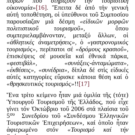
πόρων πού στηρίζουν τήν τουριστική
οἰκονομία»
[16]
. Ἔπειτα δέ ἀπό τήν γενική
αὐτή τοποθέτηση, οἱ ὑπεύθυνοι τοῦ Συμποσίου
παρουσίαζαν μιά δέσμη
«εἰδικῶν μορφῶν
πολιτιστικοῦ τουρισμοῦ»,
ὅπου
συμπεριελαμβάνονταν, μεταξύ ἄλλων, οἱ
«ἀθλητικές ἀναμετρήσεις»,
ὁ
«γαστρονομικός
τουρισμός»
, περίπατοι σέ
«δρόμους κρασιοῦ»
,
ἐπισκέψεις σέ μουσεῖα καί ἐθνικά πάρκα,
«φεστιβάλ», «συνάξεις-ἀνταμώματα»,
«ἐκθέσεις», «συνέδρια»,
δίπλα δέ στίς εἰδικές
αὐτές κατηγορίες εὕρισκε κάποια θέση καί ὁ
«θρησκευτικός τουρισμός»
!!
[17]
Ἕνα τρίτο κείμενο ἦταν μιά ὁμιλία τῆς (τότε)
Ὑπουργοῦ Τουρισμοῦ τῆς Ἑλλάδος, πού εἶχε
γίνει τόν Ὀκτώβριο τοῦ 2006 στά πλαίσια τοῦ
ου
5
Συνεδρίου τοῦ «Συνδέσμου Ἑλληνικῶν
Τουριστικῶν Ἐπιχειρήσεων», καί ὁποῖο ἦταν
ἀφιερωμένο στόν
«Τουρισμό καί τήν