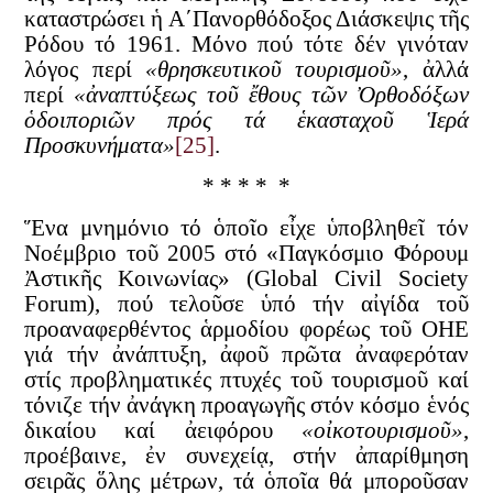
καταστρώσει ἡ Α΄Πανορθόδοξος Διάσκεψις τῆς
Ρόδου τό 1961. Μόνο πού τότε δέν γινόταν
λόγος περί
«θρησκευτικοῦ τουρισμοῦ»
, ἀλλά
περί
«ἀναπτύξεως τοῦ ἔθους τῶν Ὀρθοδόξων
ὁδοιποριῶν πρός τά ἑκασταχοῦ Ἱερά
Προσκυνήματα»
[25]
.
* * * * *
Ἕνα μνημόνιο τό ὁποῖο εἶχε ὑποβληθεῖ τόν
Νοέμβριο τοῦ 2005 στό «Παγκόσμιο Φόρουμ
Ἀστικῆς Κοινωνίας» (Global Civil Society
Forum), πού τελοῦσε ὑπό τήν αἰγίδα τοῦ
προαναφερθέντος ἁρμοδίου φορέως τοῦ ΟΗΕ
γιά τήν ἀνάπτυξη, ἀφοῦ πρῶτα ἀναφερόταν
στίς προβληματικές πτυχές τοῦ τουρισμοῦ καί
τόνιζε τήν ἀνάγκη προαγωγῆς στόν κόσμο ἑνός
δικαίου καί ἀειφόρου
«οἰκοτουρισμοῦ»
,
προέβαινε, ἐν συνεχείᾳ, στήν ἀπαρίθμηση
σειρᾶς ὅλης μέτρων, τά ὁποῖα θά μποροῦσαν