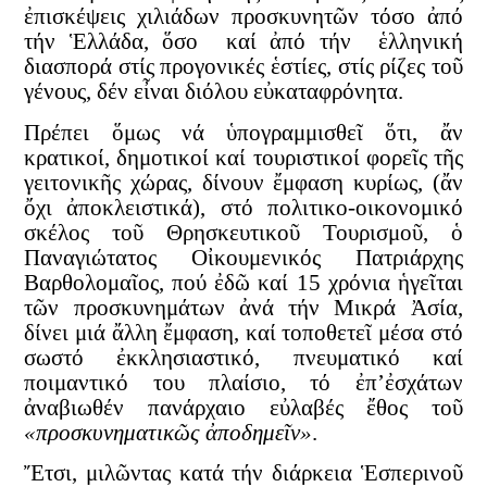
ἐπισκέψεις χιλιάδων προσκυνητῶν τόσο ἀπό
τήν Ἑλλάδα, ὅσο καί ἀπό τήν ἑλληνική
διασπορά στίς προγονικές ἑστίες, στίς ρίζες τοῦ
γένους, δέν εἶναι διόλου εὐκαταφρόνητα.
Πρέπει ὅμως νά ὑπογραμμισθεῖ ὅτι, ἄν
κρατικοί, δημοτικοί καί τουριστικοί φορεῖς τῆς
γειτονικῆς χώρας, δίνουν ἔμφαση κυρίως, (ἄν
ὄχι ἀποκλειστικά), στό πολιτικο-οικονομικό
σκέλος τοῦ Θρησκευτικοῦ Τουρισμοῦ, ὁ
Παναγιώτατος Οἰκουμενικός Πατριάρχης
Βαρθολομαῖος, πού ἐδῶ καί 15 χρόνια ἡγεῖται
τῶν προσκυνημάτων ἀνά τήν Μικρά Ἀσία,
δίνει μιά ἄλλη ἔμφαση, καί τοποθετεῖ μέσα στό
σωστό ἐκκλησιαστικό, πνευματικό καί
ποιμαντικό του πλαίσιο, τό ἐπ’ἐσχάτων
ἀναβιωθέν πανάρχαιο εὐλαβές ἔθος τοῦ
«προσκυνηματικῶς ἀποδημεῖν»
.
Ἔτσι, μιλῶντας κατά τήν διάρκεια Ἑσπερινοῦ