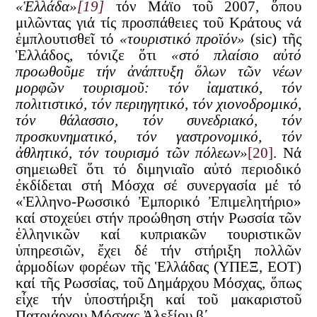
«Ἑλλάδα»
[19]
τόν Μάϊο τοῦ 2007, ὅπου
μιλῶντας γιά τίς προσπάθειες τοῦ Κράτους νά
ἐμπλουτισθεῖ τό
«τουριστικό προϊόν»
(sic) τῆς
Ἑλλάδος, τόνιζε ὅτι
«στό πλαίσιο αὐτό
προωθοῦμε τήν ἀνάπτυξη ὅλων τῶν νέων
μορφῶν τουρισμοῦ: τόν ἰαματικό, τόν
πολιτιστικό, τόν περιηγητικό, τόν χιονοδρομικό,
τόν θάλασσιο, τόν συνεδριακό, τόν
προσκυνηματικό, τόν γαστρονομικό, τόν
ἀθλητικό, τόν τουρισμό τῶν πόλεων»
[20]
. Νά
σημειωθεῖ ὅτι τό διμηνιαῖο αὐτό περιοδικό
ἐκδίδεται στή Μόσχα σέ συνεργασία μέ τό
«Ἑλληνο-Ρωσσικό Ἐμπορικό Ἐπιμελητήριο»
καί στοχεύει στήν προώθηση στήν Ρωσσία τῶν
ἑλληνικῶν καί κυπριακῶν τουριστικῶν
ὑπηρεσιῶν, ἔχει δέ τήν στήριξη πολλῶν
ἁρμοδίων φορέων τῆς Ἑλλάδας (ΥΠΕΞ, ΕΟΤ)
καί τῆς Ρωσσίας, τοῦ Δημάρχου Μόσχας, ὅπως
εἶχε τήν ὑποστήριξη καί τοῦ μακαριστοῦ
Πατριάρχου Μόσχας Ἀλεξίου β΄.