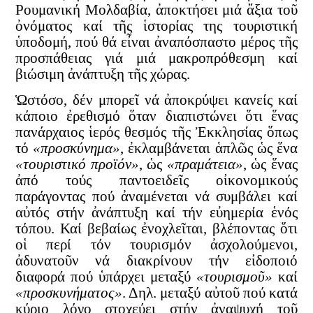
Ρουμανική Μολδαβία, ἀποκτήσει μιά ἄξια τοῦ
ὀνόματος καί τῆς ἱστορίας της τουριστική
ὑποδομή, πού θά εἶναι ἀναπόσπαστο μέρος τῆς
προσπάθειας γιά μιά μακροπρόθεσμη καί
βιώσιμη ἀνάπτυξη τῆς χώρας.
Ὡστόσο, δέν μπορεῖ νά ἀποκρύψει κανείς καί
κάποιο ἐρεθισμό ὅταν διαπιστώνει ὅτι ἕνας
πανάρχαιος ἱερός θεσμός τῆς Ἐκκλησίας ὅπως
τό
«προσκύνημα»
, ἐκλαμβάνεται ἁπλῶς ὡς ἕνα
«τουριστικό προϊόν»
, ὡς
«πραμάτεια»
, ὡς ἕνας
ἀπό τούς παντοειδεῖς οἰκονομικούς
παράγοντας πού ἀναμένεται νά συμβάλει καί
αὐτός στήν ἀνάπτυξη καί τήν εὐημερία ἑνός
τόπου. Καί βεβαίως ἐνοχλεῖται, βλέποντας ὅτι
οἱ περί τόν τουρισμόν ἀσχολούμενοι,
ἀδυνατοῦν νά διακρίνουν τήν εἰδοποιό
διαφορά πού ὑπάρχει μεταξύ
«τουρισμοῦ»
καί
«προσκυνήματος»
. Δηλ. μεταξύ αὐτοῦ πού κατά
κύριο λόγο στοχεύει στήν ἀναψυχή τοῦ