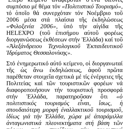
συμπόσιο μέ θέμα τόν
«Πολιτιστικό Τουρισμό»
,
τό ὁποῖο θά συνερχόταν τόν Νοέμβριο τοῦ
2006 μέσα στά πλαίσια τῆς ἐκδηλώσεως
«Φιλοξενία 2006»,
ὑπό τήν αἰγίδα τῆς
HELEXPO (τοῦ ἐπισήμου αὐτοῦ φορέως
διοργανώσεως ἐκθέσεων στήν Ἑλλάδα) καί τοῦ
«Ἀλεξάνδρειου Τεχνολογικοῦ Ἐκπαιδευτικοῦ
Ἱδρύματος Θεσσαλονίκης».
Στό ἐνημερωτικό αὐτό κείμενο, οἱ διοργανωταί
τῆς ὡς ἄνω ἐκδηλώσεως, ἀφοῦ πρῶτα
παρέθεταν στοιχεῖα σχετικά μέ τίς ἐνέργειες τῆς
Πολιτείας καί τῶν τουριστικῶν φορέων νά
διαφοροποιήσουν τήν τουριστική προσφορά
στήν Ἑλλάδα, παρατηροῦσαν ὅτι
«ὁ
πολιτιστικός τουρισμός εἶναι, ἴσως, ἡ
σπουδαιότερη μορφή ἐναλλακτικοῦ τουρισμοῦ,
ἰδίως γιά τήν Ἑλλάδα, χώρα μέ ἀπαράμιλλα
ἀνταγωνιστικά πλεονεκτήματα στή βάση τῶν