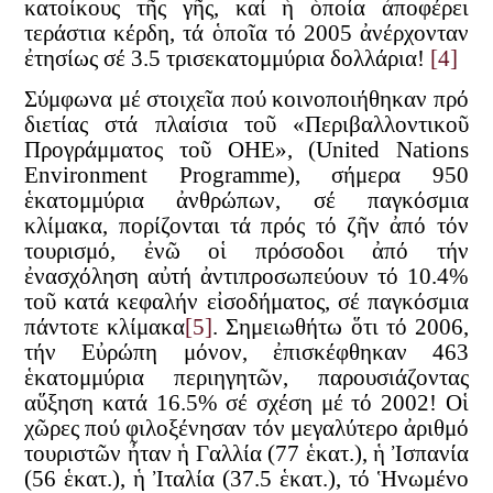
κατοίκους τῆς γῆς, καί ἡ ὁποία ἀποφέρει
τεράστια κέρδη, τά ὁποῖα τό 2005 ἀνέρχονταν
ἐτησίως σέ 3.5 τρισεκατομμύρια δολλάρια!
[4]
Σύμφωνα μέ στοιχεῖα πού κοινοποιήθηκαν πρό
διετίας στά πλαίσια τοῦ «Περιβαλλοντικοῦ
Προγράμματος τοῦ ΟΗΕ», (United Nations
Environment Programme), σήμερα 950
ἑκατομμύρια ἀνθρώπων, σέ παγκόσμια
κλίμακα, πορίζονται τά πρός τό ζῆν ἀπό τόν
τουρισμό, ἐνῶ οἱ πρόσοδοι ἀπό τήν
ἐνασχόληση αὐτή ἀντιπροσωπεύουν τό 10.4%
τοῦ κατά κεφαλήν εἰσοδήματος, σέ παγκόσμια
πάντοτε κλίμακα
[5]
. Σημειωθήτω ὅτι τό 2006,
τήν Εὐρώπη μόνον, ἐπισκέφθηκαν 463
ἑκατομμύρια περιηγητῶν, παρουσιάζοντας
αὕξηση κατά 16.5% σέ σχέση μέ τό 2002! Οἱ
χῶρες πού φιλοξένησαν τόν μεγαλύτερο ἀριθμό
τουριστῶν ἦταν ἡ Γαλλία (77 ἑκατ.), ἡ Ἰσπανία
(56 ἑκατ.), ἡ Ἰταλία (37.5 ἑκατ.), τό Ἡνωμένο