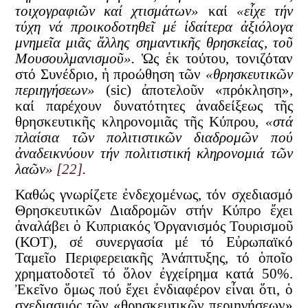
τοιχογραφιῶν καί χτισμάτων»
καί
«εἶχε τήν
τύχη νά προικοδοτηθεῖ μέ ἰδαίτερα ἀξιόλογα
μνημεῖα μιᾶς ἄλλης σημαντικῆς θρησκείας, τοῦ
Μουσουλμανισμοῦ».
Ὡς ἐκ τούτου, τονιζόταν
στό Συνέδριο, ἡ προώθηση τῶν
«θρησκευτικῶν
περιηγήσεων»
(sic) ἀποτελοῦν «πρόκληση»,
καί παρέχουν δυνατότητες ἀναδείξεως τῆς
θρησκευτικῆς κληρονομιᾶς τῆς Κύπρου,
«στά
πλαίσια τῶν πολιτιστικῶν διαδρομῶν πού
ἀναδεικνύουν τήν πολιτιστική κληρονομιά τῶν
λαῶν»
[22]
.
Καθώς γνωρίζετε ἐνδεχομένως, τόν σχεδιασμό
Θρησκευτικῶν Διαδρομῶν στήν Κύπρο ἔχει
ἀναλάβει ὁ Κυπριακός Ὀργανισμός Τουρισμοῦ
(ΚΟΤ), σέ συνεργασία μέ τό Εὐρωπαϊκό
Ταμεῖο Περιφερειακῆς Ἀνάπτυξης, τό ὁποῖο
χρηματοδοτεῖ τό ὅλον ἐγχείρημα κατά 50%.
Ἐκεῖνο ὅμως πού ἔχει ἐνδιαφέρον εἶναι ὅτι, ὁ
σχεδιασμός τῶν «θρησκευτικῶν περιηγήσεων»