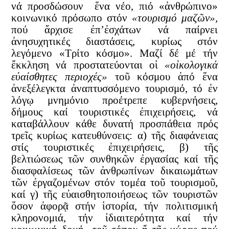
νά προσδώσουν ἕνα νέο, πιό «ἀνθρώπινο»
κοινωνικό πρόσωπο στόν
«τουρισμό μαζῶν»,
πού ἄρχισε ἐπ’ἐσχάτων νά παίρνει
ἀνησυχητικές διαστάσεις, κυρίως στόν
λεγόμενο «Τρίτο κόσμο». Μαζί δέ μέ τήν
ἔκκληση νά προστατεύονται οἱ
«οἰκολογικά
εὐαίσθητες περιοχές»
τοῦ κόσμου ἀπό ἕνα
ἀνεξέλεγκτα ἀναπτυσσόμενο τουρισμό, τό ἐν
λόγῳ μνημόνιο προέτρεπε κυβερνήσεις,
δήμους καί τουριστικές ἐπιχειρήσεις, νά
καταβάλλουν κάθε δυνατή προσπάθεια πρός
τρεῖς κυρίως κατευθύνσεις: α) τῆς διαφάνειας
στίς τουριστικές ἐπιχειρήσεις, β) τῆς
βελτιώσεως τῶν συνθηκῶν ἐργασίας καί τῆς
διασφαλίσεως τῶν ἀνθρωπίνων δικαιωμάτων
τῶν ἐργαζομένων στόν τομέα τοῦ τουρισμοῦ,
καί γ) τῆς εὐαισθητοποιήσεως τῶν τουριστῶν
ὅσον ἀφορᾷ στήν ἱστορία, τήν πολιτισμική
κληρονομιά, τήν ἰδιαιτερότητα καί τήν