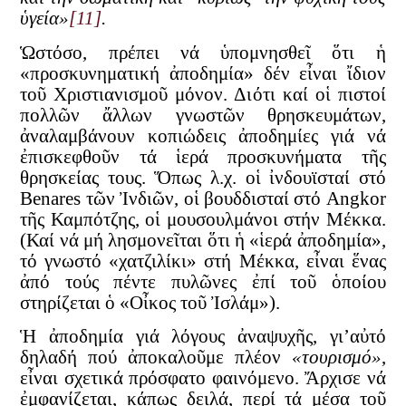
ὑγεία»
[11]
.
Ὡστόσο, πρέπει νά ὑπομνησθεῖ ὅτι ἡ
«προσκυνηματική ἀποδημία» δέν εἶναι ἴδιον
τοῦ Χριστιανισμοῦ μόνον. Διότι καί οἱ πιστοί
πολλῶν ἄλλων γνωστῶν θρησκευμάτων,
ἀναλαμβάνουν κοπιώδεις ἀποδημίες γιά νά
ἐπισκεφθοῦν τά ἱερά προσκυνήματα τῆς
θρησκείας τους. Ὅπως λ.χ. οἱ ἰνδουϊσταί στό
Benares τῶν Ἰνδιῶν, οἱ βουδδισταί στό Angkor
τῆς Καμπότζης, οἱ μουσουλμάνοι στήν Μέκκα.
(Καί νά μή λησμονεῖται ὅτι ἡ «ἱερά ἀποδημία»,
τό γνωστό «χατζιλίκι» στή Μέκκα, εἶναι ἕνας
ἀπό τούς πέντε πυλῶνες ἐπί τοῦ ὁποίου
στηρίζεται ὁ «Οἶκος τοῦ Ἰσλάμ»).
Ἡ ἀποδημία γιά λόγους ἀναψυχῆς, γι’αὐτό
δηλαδή πού ἀποκαλοῦμε πλέον
«τουρισμό»
,
εἶναι σχετικά πρόσφατο φαινόμενο. Ἄρχισε νά
ἐμφανίζεται, κάπως δειλά, περί τά μέσα τοῦ