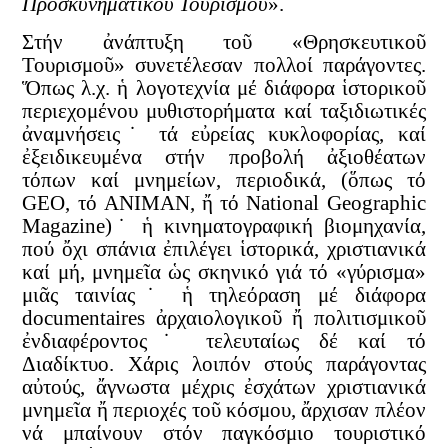
Προσκυνηματικοῦ Τουρισμοῦ
».
Στήν ἀνάπτυξη τοῦ «Θρησκευτικοῦ
Τουρισμοῦ» συνετέλεσαν πολλοί παράγοντες.
Ὅπως λ.χ. ἡ λογοτεχνία μέ διάφορα ἱστορικοῦ
περιεχομένου μυθιστορήματα καί ταξιδιωτικές
ἀναμνήσεις˙ τά εὐρείας κυκλοφορίας, καί
ἐξειδικευμένα στήν προβολή ἀξιοθέατων
τόπων καί μνημείων, περιοδικά, (ὅπως τό
GEO, τό ANIMAN, ἤ τό National Geographic
Magazine)˙ ἡ κινηματογραφική βιομηχανία,
πού ὄχι σπάνια ἐπιλέγει ἱστορικά, χριστιανικά
καί μή, μνημεῖα ὡς σκηνικό γιά τό «γύρισμα»
μιᾶς ταινίας˙ ἡ τηλεόραση μέ διάφορα
documentaires ἀρχαιολογικοῦ ἤ πολιτισμικοῦ
ἐνδιαφέροντος˙ τελευταίως δέ καί τό
Διαδίκτυο. Χάρις λοιπόν στούς παράγοντας
αὐτούς, ἄγνωστα μέχρις ἐσχάτων χριστιανικά
μνημεῖα ἤ περιοχές τοῦ κόσμου, ἄρχισαν πλέον
νά μπαίνουν στόν παγκόσμιο τουριστικό