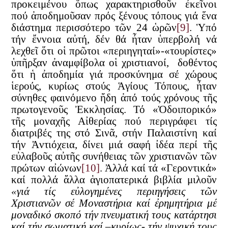
προκειμένου ὅπως χαρακτηρισθοῦν ἐκεῖνοι
πού ἀποδημοῦσαν πρός ξένους τόπους γιά ἕνα
διάστημα περισσότερο τῶν 24 ὡρῶν
[9]
. Ὑπό
τήν ἔννοια αὐτή, δέν θά ἦταν ὑπερβολή νά
λεχθεῖ ὅτι οἱ πρῶτοι «περιηγηταί»-«τουρίστες»
ὑπῆρξαν ἀναμφίβολα οἱ χριστιανοί, δοθέντος
ὅτι ἡ ἀποδημία γιά προσκύνημα σέ χώρους
ἱερούς, κυρίως στούς Ἁγίους Τόπους, ἦταν
σύνηθες φαινόμενο ἤδη ἀπό τούς χρόνους τῆς
πρωτογενοῦς Ἐκκλησίας. Τό «Ὁδοιπορικό»
τῆς μοναχῆς Αἰθερίας πού περιγράφει τίς
διατριβές της στό Σινᾶ, στήν Παλαιστίνη καί
τήν Ἀντιόχεια, δίνει μιά σαφή ἰδέα περί τῆς
εὐλαβοῦς αὐτῆς συνήθειας τῶν χριστιανῶν τῶν
πρώτων αἰώνων
[10]
. Ἀλλά καί τά «Γεροντικά»
καί πολλά ἄλλα ἁγιοπατερικά βιβλία μιλοῦν
«γιά τίς εὐλογημένες περιηγήσεις τῶν
Χριστιανῶν σέ Μοναστήρια καί ἐρημητήρια μέ
μοναδικό σκοπό τήν πνευματική τους κατάρτησι
καί τήν σωματική καί –κυρίως- τήν ψυχική τους