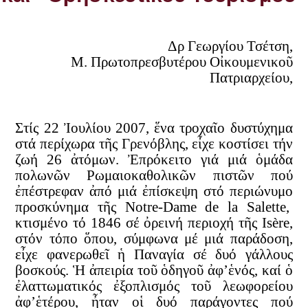
Δρ Γεωργίου Τσέτση,
Μ. Πρωτοπρεσβυτέρου Οἰκουμενικοῦ
Πατριαρχείου,
Στίς 22 Ἰουλίου 2007, ἕνα τροχαῖο δυστύχημα
στά περίχωρα τῆς Γρενόβλης, εἶχε κοστίσει τήν
ζωή 26 ἀτόμων. Ἐπρόκειτο γιά μιά ὁμάδα
πολωνῶν Ρωμαιοκαθολικῶν πιστῶν πού
ἐπέστρεφαν ἀπό μιά ἐπίσκεψη στό περιώνυμο
προσκύνημα τῆς Notre-Dame de la Salette,
κτισμένο τό 1846 σέ ὀρεινή περιοχή τῆς Isère,
στόν τόπο ὅπου, σύμφωνα μέ μιά παράδοση,
εἶχε φανερωθεῖ ἡ Παναγία σέ δυό γάλλους
βοσκούς. Ἡ ἀπειρία τοῦ ὁδηγοῦ ἀφ’ἑνός, καί ὁ
ἐλαττωματικός ἐξοπλισμός τοῦ λεωφορείου
ἀφ’ἑτέρου, ἦταν οἱ δυό παράγοντες πού