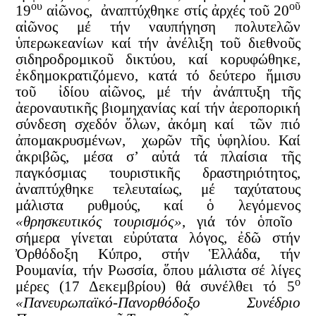
ου
οῦ
19
αἰῶνος, ἀναπτύχθηκε στίς ἀρχές τοῦ 20
αἰῶνος μέ τήν ναυπήγηση πολυτελῶν
ὑπερωκεανίων καί τήν ἀνέλιξη τοῦ διεθνοῦς
σιδηροδρομικοῦ δικτύου, καί κορυφώθηκε,
ἐκδημοκρατιζόμενο, κατά τό δεύτερο ἥμισυ
τοῦ ἰδίου αἰῶνος, μέ τήν ἀνάπτυξη τῆς
ἀεροναυτικῆς βιομηχανίας καί τήν ἀεροπορική
σύνδεση σχεδόν ὅλων, ἀκόμη καί τῶν πιό
ἀπομακρυσμένων, χωρῶν τῆς ὑφηλίου. Καί
ἀκριβῶς, μέσα σ’ αὐτά τά πλαίσια τῆς
παγκόσμιας τουριστικῆς δραστηριότητος,
ἀναπτύχθηκε τελευταίως, μέ ταχύτατους
μάλιστα ρυθμούς, καί ὁ λεγόμενος
«θρησκευτικός τουρισμός»
, γιά τόν ὁποῖο
σήμερα γίνεται εὐρύτατα λόγος, ἐδῶ στήν
Ὀρθόδοξη Κύπρο, στήν Ἑλλάδα, τήν
Ρουμανία, τήν Ρωσσία, ὅπου μάλιστα σέ λίγες
ο
μέρες (17 Δεκεμβρίου) θά συνέλθει τό 5
«Πανευρωπαϊκό-Πανορθόδοξο Συνέδριο