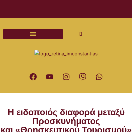
Διαδικασίες και Έντυπα Γάμου
Η ειδοποιός διαφορά μεταξύ
Προσκυνήματος
και «Θρησκευτικού Τουρισμού»