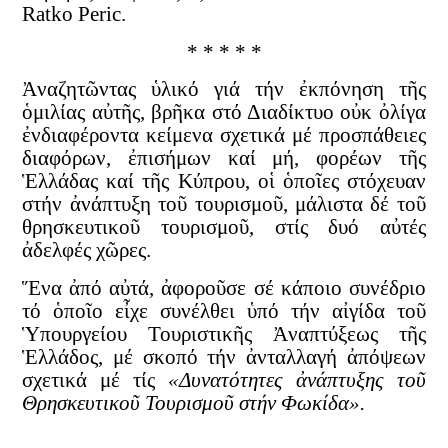
Ratko Peric.
* * * * *
Ἀναζητῶντας ὑλικό γιά τήν ἐκπόνηση τῆς
ὁμιλίας αὐτῆς, βρῆκα στό Διαδίκτυο οὐκ ὀλίγα
ἐνδιαφέροντα κείμενα σχετικά μέ προσπάθειες
διαφόρων, ἐπισήμων καί μή, φορέων τῆς
Ἑλλάδας καί τῆς Κύπρου, οἱ ὁποῖες στόχευαν
στήν ἀνάπτυξη τοῦ τουρισμοῦ, μάλιστα δέ τοῦ
θρησκευτικοῦ τουρισμοῦ, στίς δυό αὐτές
ἀδελφές χῶρες.
Ἕνα ἀπό αὐτά, ἀφοροῦσε σέ κάποιο συνέδριο
τό ὁποῖο εἶχε συνέλθει ὑπό τήν αἰγίδα τοῦ
Ὑπουργείου Τουριστικῆς Ἀναπτύξεως τῆς
Ἑλλάδος, μέ σκοπό τήν ἀνταλλαγή ἀπόψεων
σχετικά μέ τίς
«Δυνατότητες ἀνάπτυξης τοῦ
Θρησκευτικοῦ Τουρισμοῦ στήν Φωκίδα».