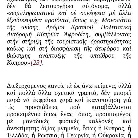
δέν θά λειτουργήσει αὐτόνομα, ἀλλά
«
συμπληρωματικά καί σέ συνέργεια μέ ἄλλα
ἐξειδικευμένα προϊόντα, ὅπως π.χ. Μονοπάτια
τῆς Φύσης, Δρόμοι Κρασιοῦ, Πολιτιστική
Διαδρομή Κύπριδα Ἀφροδίτη, συμβάλλοντας
στήν στήριξη τῆς τουριστικῆς δραστηριότητας
καθώς καί στή διασφάλιση τῆς ἀειφόρου καί
βιώσιμης ἀνάπτυξης τῆς ὑπαίθρου τῆς
Κύπρου»
[23]
.
Διεξερχόμενος κανείς τά ὡς ἄνω κείμενα, ἀλλά
καί πολλά ἄλλα σχετικά γραπτά, δέν μπορεῖ
παρά νά ἐκφράσει χαρά καί ἱκανοποίηση γιά
τίς προσπάθειες πού καταβάλλονται
προκειμένου ὅπως ἕνας τόπος, προικισμένος
μέ μοναδικές φυσικές καλλονές καί
ἀνεκτίμητης ἀξίας μνημεῖα, ὅπως ἡ Κύπρος, ἡ
Ἑλλάδα, ἡ Ρωσσία, ἡ Γεωργία, ἡ Οὐκρανία, ἡ