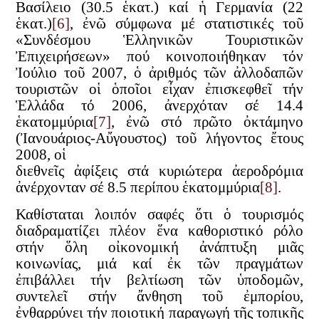
Βασίλειο (30.5 ἑκατ.) καί ἡ Γερμανία (22
ἑκατ.)
[6]
, ἐνῶ σύμφωνα μέ στατιστικές τοῦ
«Συνδέσμου Ἑλληνικῶν Τουριστικῶν
Ἐπιχειρήσεων» πού κοινοποιήθηκαν τόν
Ἰούλιο τοῦ 2007, ὁ ἀριθμός τῶν ἀλλοδαπῶν
τουριστῶν οἱ ὁποῖοι εἶχαν ἐπισκεφθεῖ τήν
Ἑλλάδα τό 2006, ἀνερχόταν σέ 14.4
ἑκατομμύρια
[7]
, ἐνῶ στό πρῶτο ὀκτάμηνο
(Ἰανουάριος-Αὔγουστος) τοῦ λήγοντος ἔτους
2008, οἱ
διεθνεῖς ἀφίξεις στά κυριώτερα ἀεροδρόμια
ἀνέρχονταν σέ 8.5 περίπου ἑκατομμύρια
[8]
.
Καθίσταται λοιπόν σαφές ὅτι ὁ τουρισμός
διαδραματίζει πλέον ἕνα καθοριστικό ρόλο
στήν ὅλη οἰκονομική ἀνάπτυξη μιᾶς
κοινωνίας, μιά καί ἐκ τῶν πραγμάτων
ἐπιβάλλει τήν βελτίωση τῶν ὑποδομῶν,
συντελεῖ στήν ἄνθηση τοῦ ἐμπορίου,
ἐνθαρρύνει τήν ποιοτική παραγωγή τῆς τοπικῆς