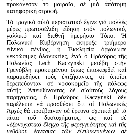
προκάλεσαν τό μοιραῖο, σέ μιά ἀπότομη
κατηφορική στροφή.
Τό τραγικό αὐτό περιστατικό ἔγινε γιά πολλές
μέρες πρωτοσέλιδη εἴδηση στόν πολωνικό,
γαλλικό καί διεθνῆ ἡμερήσιο Τύπο. Ἡ
Πολωνική Κυβέρνηση ἐκήρυξε τριήμερο
ἐθνικό πένθος, ἡ Ἐκκλησία ὀργάνωσε
νεκρώσιμες ὁλονυκτίες, ἐνῶ ὁ Πρόεδρος τῆς
Πολωνίας Lech Kaczynski μετέβη στήν
Γρενόβλη προκειμένου ὅπως ἐπισκεφθεῖ καί
παραμυθήσει τούς ἐπιζήσαντες, οἱ ὁποῖοι
θερεπεύονταν σέ νοσοκομεῖο τῆς πόλεως
αὐτῆς. Ἀπευθύνοντας δέ σ’αὐτούς λόγους
παρηγορίας, ὁ Πρόεδρος Kaczynski δέν
παρέλειπε νά προσθέσει ὅτι οἱ Πολωνικές
Ἀρχές θά προέβαιναν σέ ἔρευνα σχετικά μέ τά
αἴτια τοῦ δυστυχήματος, ὡς καί σέ
«ἐξονυχιστικό ἔλεγχο τῆς φερεγγυότητος καί τῆς
μεθόδου ἐργασίας τῶν ἐξειδικευμένων σέ