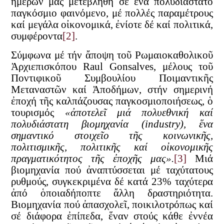
ἡμερῶν μας μετεβλήθη σέ ἕνα πολυδιάστατο
παγκόσμιο φαινόμενο, μέ πολλές παραμέτρους
καί μεγάλα οἰκονομικά, ἐνίοτε δέ καί πολιτικά,
συμφέροντα
[2]
.
Σύμφωνα μέ τήν ἄποψη τοῦ Ρωμαιοκαθολικοῦ
Ἀρχιεπισκόπου Raul Gonsalves, μέλους τοῦ
Ποντιφικοῦ Συμβουλίου Ποιμαντικῆς
Μεταναστῶν καί Ἀποδήμων, στήν σημερινή
ἐποχή τῆς καλπάζουσας παγκοσμιοποιήσεως, ὁ
τουρισμός
«ἀποτελεῖ μιά πολυεθνική καί
πολυδιάστατη βιομηχανία (
industry
), ἕνα
σημαντικό στοιχεῖο τῆς κοινωνικῆς,
πολιτισμικῆς, πολιτικῆς καί οἰκονομικῆς
πραγματικότητος τῆς ἐποχῆς μας».
[3]
Μιά
βιομηχανία πού ἀναπτύσσεται μέ ταχύτατους
ρυθμούς, συγκεκριμένα δέ κατά 23% ταχύτερα
ἀπό ὁποιαδήποπτε ἄλλη δραστηριότητα.
Βιομηχανία πού ἀπασχολεῖ, ποικιλοτρόπως καί
σέ διάφορα ἐπίπεδα, ἕναν στούς κάθε ἐννέα