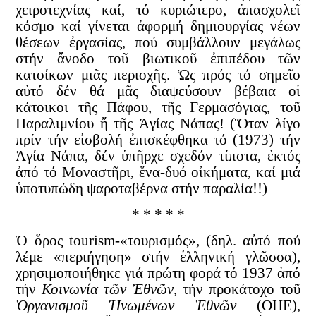
χειροτεχνίας καί, τό κυριώτερο, ἀπασχολεῖ
κόσμο καί γίνεται ἀφορμή δημιουργίας νέων
θέσεων ἐργασίας, πού συμβάλλουν μεγάλως
στήν ἄνοδο τοῦ βιωτικοῦ ἐπιπέδου τῶν
κατοίκων μιᾶς περιοχῆς. Ὡς πρός τό σημεῖο
αὐτό δέν θά μᾶς διαψεύσουν βέβαια οἱ
κάτοικοι τῆς Πάφου, τῆς Γερμασόγιας, τοῦ
Παραλιμνίου ἤ τῆς Ἁγίας Νάπας! (Ὅταν λίγο
πρίν τήν εἰσβολή ἐπισκέφθηκα τό (1973) τήν
Ἁγία Νάπα, δέν ὑπῆρχε σχεδόν τίποτα, ἐκτός
ἀπό τό Μοναστῆρι, ἕνα-δυό οἰκήματα, καί μιά
ὑποτυπώδη ψαροταβέρνα στήν παραλία!!)
* * * * *
Ὁ ὅρος tourism-«τουρισμός», (δηλ. αὐτό πού
λέμε «περιήγηση» στήν ἑλληνική γλῶσσα),
χρησιμοποιήθηκε γιά πρώτη φορά τό 1937 ἀπό
τήν
Κοινωνία τῶν Ἐθνῶν,
τήν προκάτοχο τοῦ
Ὀργανισμοῦ Ἡνωμένων Ἐθνῶν
(ΟΗΕ),