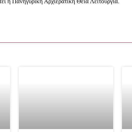
τεί η Πανηγυρική Αρχιερατική Θεία Λειτουργία.