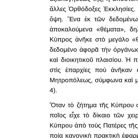
ἄλλες Ὀρθόδοξες Ἐκκλησίες. 
ὄψη. Ἕνα ἐκ τῶν δεδομένων
ἀποκαλούμενα «θέματα», δηλ
Κύπρος ἀνῆκε στὸ μεγάλο «θ
δεδομένο ἀφορᾶ τὴν ὀργάνωσ
καὶ διοικητικοῦ πλαισίου. Ἡ
στὶς ἐπαρχίες ποὺ ἀνῆκαν
Μητροπόλεως, σύμφωνα καὶ μὲ 
4).
Ὅταν τὸ ζήτημα τῆς Κύπρου 
ποῖος εἶχε τὸ δίκαιο τῶν χ
Κύπρου ἀπὸ τοὺς Πατέρες τῆς
ποία κανονικὴ πρακτικὴ ἐφαρ