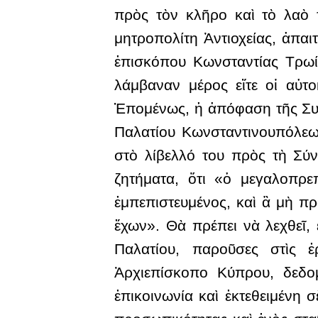
πρὸς τὸν κλῆρο καὶ τὸ λαὸ τ
μητροπολίτη Ἀντιοχείας, ἀπα
ἐπισκόπου Κωνσταντίας Τρωίλ
λάμβαναν μέρος εἴτε οἱ αὐτ
Ἑπομένως, ἡ ἀπόφαση τῆς Συν
Παλατίου Κωνσταντινουπόλεως
στὸ λίβελλό του πρὸς τὴ Σύν
ζητήματα, ὅτι «ὁ μεγαλοπρε
ἐμπεπιστευμένος, καὶ ἃ μὴ π
ἔχων». Θὰ πρέπει νὰ λεχθεῖ, 
Παλατίου, παροῦσες στὶς ἐ
Ἀρχιεπίσκοπο Κύπρου, δεδο
ἐπικοινωνία καὶ ἐκτεθειμένη 