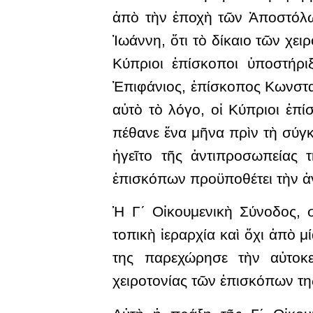
ἀπὸ τὴν ἐποχὴ τῶν Ἀποστόλων
Ἰωάννη, ὅτι τὸ δίκαιο τῶν χε
Κύπριοι ἐπίσκοποι ὑποστήρι
Ἐπιφάνιος, ἐπίσκοπος Κωνσταν
αὐτὸ τὸ λόγο, οἱ Κύπριοι ἐπί
πέθανε ἕνα μῆνα πρὶν τὴ σύγ
ἡγεῖτο τῆς ἀντιπροσωπείας 
ἐπισκόπων προϋποθέτει τὴν ἀ
Ἡ Γ΄ Οἰκουμενικὴ Σύνοδος, 
τοπικὴ ἱεραρχία καὶ ὄχι ἀπὸ 
της παρεχώρησε τὴν αὐτοκ
χειροτονίας τῶν ἐπισκόπων τ