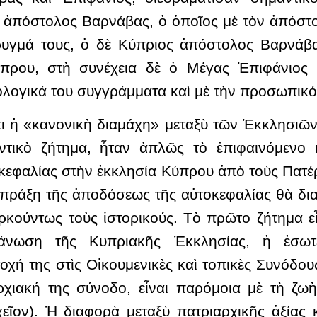
ὁ ἀπόστολος Βαρνάβας, ὁ ὁποῖος μὲ τὸν ἀπόστο
υγμά τους, ὁ δὲ Κύπριος ἀπόστολος Βαρνάβας
ύπρου, στὴ συνέχεια δὲ ὁ Μέγας Ἐπιφάνιος 
εολογικά του συγγράμματα καὶ μὲ τὴν προσωπικό
ι ἡ «κανονικὴ διαμάχη» μεταξὺ τῶν Ἐκκλησιῶν 
ντικὸ ζήτημα, ἦταν ἁπλῶς τὸ ἐπιφαινόμενο 
κεφαλίας στὴν ἐκκλησία Κύπρου ἀπὸ τοὺς Πατέ
 πράξη τῆς ἀποδόσεως τῆς αὐτοκεφαλίας θὰ δια
κούντως τοὺς ἱστορικούς. Τὸ πρῶτο ζήτημα εἶ
άνωση τῆς Κυπριακῆς Ἐκκλησίας, ἡ ἐσωτε
οχή της στὶς Οἰκουμενικὲς καὶ τοπικὲς Συνόδου
χιακή της σύνοδο, εἶναι παρόμοια μὲ τὴ ζωὴ
χεῖον). Ἡ διαφορὰ μεταξὺ πατριαρχικῆς ἀξίας