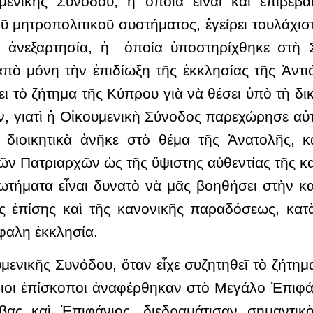
μενικῆς Συνόδου, ἡ ὁποία εἶναι καὶ ἐπιβεβ
ῦ μητροπολιτικοῦ συστήματος, ἐγείρει τουλάχι
κὴ ἀνεξαρτησία, ἡ ὁποία ὑποστηρίχθηκε στὴ 
ὸ μόνη τὴν ἐπιδίωξη τῆς ἐκκλησίας τῆς Ἀντιό
ι τὸ ζήτημα τῆς Κύπρου γιὰ νὰ θέσει ὑπὸ τὴ δικ
, γιατὶ ἡ Οἰκουμενικὴ Σύνοδος παρεχώρησε αὐτ
 διοικητικὰ ἀνῆκε στὸ θέμα τῆς Ἀνατολῆς, κ
ῶν Πατριαρχῶν ὡς τῆς ὕψιστης αὐθεντίας τῆς κ
τήματα εἶναι δυνατὸ νὰ μᾶς βοηθήσει στὴν κ
ως ἐπίσης καὶ τῆς κανονικῆς παραδόσεως, κατ
φαλη ἐκκλησία.
υμενικῆς Συνόδου, ὅταν εἶχε συζητηθεῖ τὸ ζήτημ
ριοι ἐπίσκοποι ἀναφέρθηκαν στὸ Μεγάλο Ἐπιφά
ας καὶ Ἐπιφάνιος, διεδραμάτισαν σημαντικ