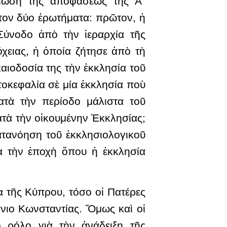
αίωση τῆς ἀποφάσεως τῆς Α΄
στον δύο ἐρωτήματα: πρῶτον, ἡ
Σύνοδο ἀπὸ τὴν ἱεραρχία τῆς
χειας, ἡ ὁποία ζήτησε ἀπὸ τὴ
αιοδοσία της τὴν ἐκκλησία τοῦ
οκεφαλία σὲ μία ἐκκλησία ποὺ
ατὰ τὴν περίοδο μάλιστα τοῦ
ατὰ τὴν οἰκουμένην Ἐκκλησίας;
ατανόηση τοῦ ἐκκλησιολογικοῦ
ὰ τὴν ἐποχὴ ὅπου ἡ ἐκκλησία
α τῆς Κύπρου, τόσο οἱ Πατέρες
νιο Κωνσταντίας. Ὅμως καὶ οἱ
ὸ ρόλο γιὰ τὴν ἀνάδειξη τῆς