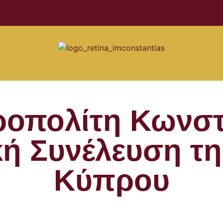
ροπολίτη Κωνστ
κή Συνέλευση τη
Κύπρου