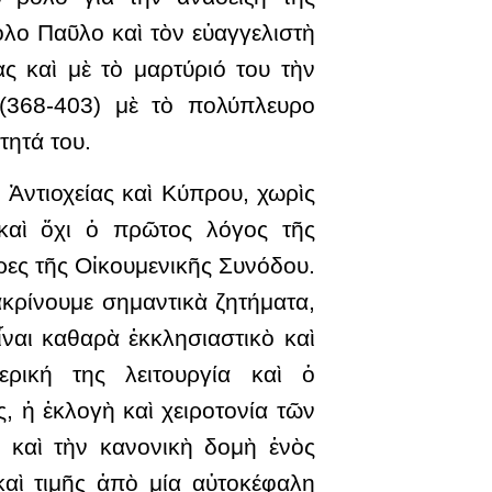
λο Παῦλο καὶ τὸν εὐαγγελιστὴ
 καὶ μὲ τὸ μαρτύριό του τὴν
(368-403) μὲ τὸ πολύπλευρο
τητά του.
Ἀντιοχείας καὶ Κύπρου, χωρὶς
καὶ ὄχι ὁ πρῶτος λόγος τῆς
ρες τῆς Οἰκουμενικῆς Συνόδου.
κρίνουμε σημαντικὰ ζητήματα,
ναι καθαρὰ ἐκκλησιαστικὸ καὶ
ρική της λειτουργία καὶ ὁ
ς, ἡ ἐκλογὴ καὶ χειροτονία τῶν
 καὶ τὴν κανονικὴ δομὴ ἑνὸς
 καὶ τιμῆς ἀπὸ μία αὐτοκέφαλη