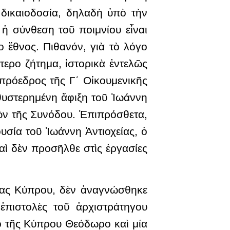
ὴ δικαιοδοσία, δηλαδὴ ὑπὸ τὴν
 ἡ σύνθεση τοῦ ποιμνίου εἶναι
 ἔθνος. Πιθανόν, γιὰ τὸ λόγο
ερο ζήτημα, ἱστορικὰ ἐντελῶς
 πρόεδρος τῆς Γ΄ Οἰκουμενικῆς
θυστερημένη ἄφιξη τοῦ Ἰωάννη
ιῶν τῆς Συνόδου. Ἐπιπρόσθετα,
υσία τοῦ Ἰωάννη Ἀντιοχείας, ὁ
αὶ δὲν προσῆλθε στὶς ἐργασίες
σίας Κύπρου, δὲν ἀναγνώσθηκε
ἐπιστολὲς τοῦ ἀρχιστράτηγου
κὸ τῆς Κύπρου Θεόδωρο καὶ μία