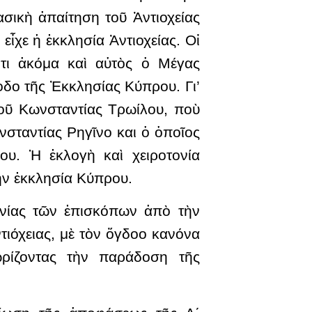
σικὴ ἀπαίτηση τοῦ Ἀντιοχείας
ἶχε ἡ ἐκκλησία Ἀντιοχείας. Οἱ
ὅτι ἀκόμα καὶ αὐτὸς ὁ Μέγας
οδο τῆς Ἐκκλησίας Κύπρου. Γι’
 τοῦ Κωνσταντίας Τρωίλου, ποὺ
σταντίας Ρηγῖνο και ὁ ὁποῖος
ου. Ἡ ἐκλογὴ καὶ χειροτονία
ὴν ἐκκλησία Κύπρου.
ονίας τῶν ἐπισκόπων ἀπὸ τὴν
τιόχειας, μὲ τὸν ὄγδοο κανόνα
ρίζοντας τὴν παράδοση τῆς