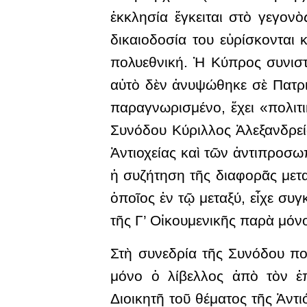
ἐκκλησία ἔγκειται στὸ γεγονὸ
δικαιοδοσία του εὑρίσκονται 
πολυεθνική. Ἡ Κύπρος συνιστ
αὐτὸ δὲν ἀνυψώθηκε σὲ Πατρι
παραγνωρισμένο, ἔχει «πολιτι
Συνόδου Κύριλλος Ἀλεξανδρεί
Ἀντιοχείας καὶ τῶν ἀντιπροσω
ἡ συζήτηση τῆς διαφορᾶς μετα
ὁποῖος ἐν τῷ μεταξύ, εἶχε συ
τῆς Γ’ Οἰκουμενικῆς παρὰ μόν
Στὴ συνεδρία τῆς Συνόδου πο
μόνο ὁ λίβελλος ἀπὸ τὸν ἐπ
Διοικητῆ τοῦ θέματος τῆς Ἀντ