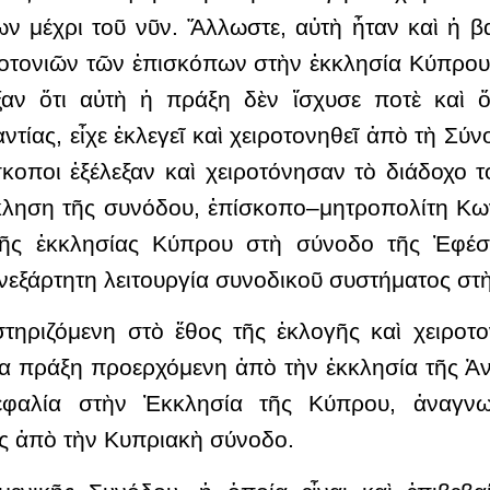
 μέχρι τοῦ νῦν. Ἄλλωστε, αὐτὴ ἦταν καὶ ἡ βα
ιροτονιῶν τῶν ἐπισκόπων στὴν ἐκκλησία Κύπρου ε
ξαν ὅτι αὐτὴ ἡ πράξη δὲν ἴσχυσε ποτὲ καὶ 
τίας, εἶχε ἐκλεγεῖ καὶ χειροτονηθεῖ ἀπὸ τὴ Σύν
σκοποι ἐξέλεξαν καὶ χειροτόνησαν τὸ διάδοχο
κληση τῆς συνόδου, ἐπίσκοπο–μητροπολίτη Κων
τῆς ἐκκλησίας Κύπρου στὴ σύνοδο τῆς Ἐφέσ
νεξάρτητη λειτουργία συνοδικοῦ συστήματος στ
στηριζόμενη στὸ ἔθος τῆς ἐκλογῆς καὶ χειροτ
μία πράξη προερχόμενη ἀπὸ τὴν ἐκκλησία τῆς Ἀν
εφαλία στὴν Ἐκκλησία τῆς Κύπρου, ἀναγνω
ης ἀπὸ τὴν Κυπριακὴ σύνοδο.