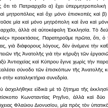
ς ὅτι τὸ Πατριαρχεῖο α) ἔχει ὑπερμητροπολικ
καὶ μητροπόλεις καὶ ὄχι μόνο ἐπισκοπές καὶ β)
οῦσε μία καὶ μόνο μητρόπολη καὶ ἕνα καὶ μόνο
αρχεῖο, ἀλλὰ σὲ αὐτοκέφαλη Ἐκκλησία. Τὸ δεύτ
κὲς» προεκτάσεις. Παρατηροῦμε πρῶτα, ὅτι, ὁ
ας, γιὰ διάφορους λόγους, δὲν ἀνέμενε τὴν κα
πειῶν τῆς Ἀνατολῆς γιὰ τὴν κήρυξη τῶν ἐργασ
ξὺ Ἀντιοχείας καὶ Κύπρου ἔγινε χωρὶς τὴν παρο
γκαλέσει σύνοδο τῶν ἐπισκόπων τῆς Ἀνατολῆς κ
ο στὴν καταληκτήρια συνεδρία.
ὺ ἀσχολήθηκε εἰδικὰ μὲ τὸ ζήτημα τῆς ἐκκλη
ίσκοπο Κωνσταντίας Ρηγῖνο, ἀλλὰ καὶ δύο 
ιόχειας Φλαύιου Διονυσίου, μία πρὸς τὸν ὑπατι