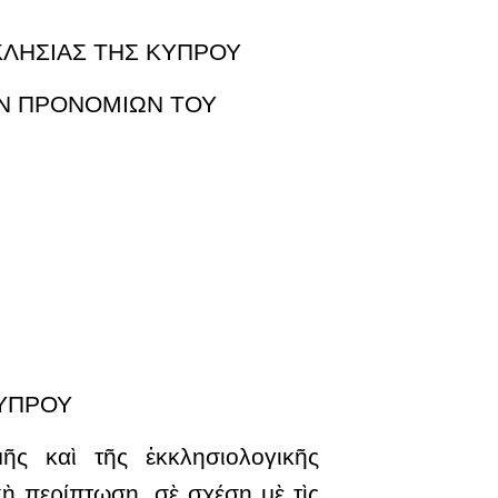
ΚΛΗΣΙΑΣ ΤΗΣ ΚΥΠΡΟΥ
ΤΩΝ ΠΡΟΝΟΜΙΩΝ ΤΟΥ
ΚΥΠΡΟΥ
ῆς καὶ τῆς ἐκκλησιολογικῆς
κὴ περίπτωση, σὲ σχέση μὲ τὶς