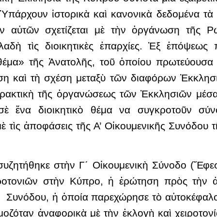
Ὑπάρχουν ἱστορικὰ καὶ κανονικὰ δεδομένα τὰ
 αὐτῶν σχετίζεται μὲ τὴν ὀργάνωση τῆς Ρω
αδὴ τὶς διοικητικὲς ἐπαρχίες. Ἐξ ἐπόψεως π
έμα» τῆς Ἀνατολῆς, τοῦ ὁποίου πρωτεύουσα ἦ
η καὶ τὴ σχέση μεταξὺ τῶν διαφόρων Ἐκκλησιῶ
 πρακτικὴ τῆς ὀργανώσεως τῶν Ἐκκλησιῶν μέσ
 σὲ ἕνα διοικητικὸ θέμα να συγκροτοῦν σύ
τὶς ἀποφάσεις τῆς Α’ Οἰκουμενικῆς Συνόδου τ
συζητήθηκε στὴν Γ΄ Οἰκουμενικὴ Σύνοδο (Ἔφεσ
ειροτονιῶν στὴν Κύπρο, ἡ ἐρώτηση πρὸς τὴν 
 Συνόδου, ἡ ὁποία παρεχώρησε τὸ αὐτοκέφαλο
μοζόταν ἀναφορικὰ μὲ τὴν ἐκλογὴ καὶ χειροτο