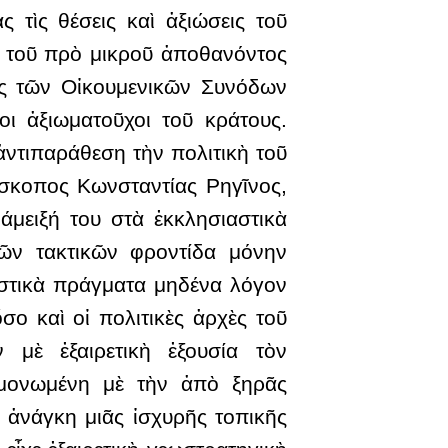
 τὶς θέσεις καὶ ἀξιώσεις τοῦ
ο τοῦ πρὸ μικροῦ ἀποθανόντος
ίες τῶν Οἰκουμενικῶν Συνόδων
ι ἀξιωματοῦχοι τοῦ κράτους.
ντιπαράθεση τὴν πολιτικὴ τοῦ
ίσκοπος Κωνσταντίας Ρηγῖνος,
άμειξή του στὰ ἐκκλησιαστικὰ
τῶν τακτικῶν φροντίδα μόνην
αστικὰ πράγματα μηδένα λόγον
σο καὶ οἱ πολιτικὲς ἀρχὲς τοῦ
 μὲ ἐξαιρετικὴ ἐξουσία τὸν
ομονωμένη μὲ τὴν ἀπὸ ξηρᾶς
ε ἀνάγκη μιᾶς ἰσχυρῆς τοπικῆς