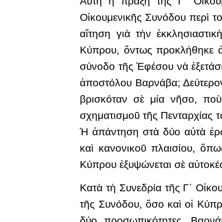
Αὐτὴ ἡ πράξη τῆς Γ΄ Οἰκου
Οἰκουμενικῆς Συνόδου περὶ το
αἴτηση γιὰ τὴν ἐκκλησιαστι
Κύπρου, ὄντως προκλήθηκε ἀπ
σύνοδο τῆς Ἐφέσου νὰ ἐξετάσε
ἀποστόλου Βαρνάβα; Δεύτερον
βρισκόταν σὲ μία νῆσο, ποὺ
σχηματισμοῦ τῆς Πενταρχίας τ
Ἡ ἀπάντηση στὰ δύο αὐτὰ ἐρω
καὶ κανονικοῦ πλαισίου, ὅπ
Κύπρου ἐξυψώνεται σὲ αὐτοκέ
Κατὰ τὴ Συνεδρία τῆς Γ΄ Οἰκο
τῆς Συνόδου, ὅσο καὶ οἱ Κύπ
δύο προσωπικότητες, Βαρνάβ