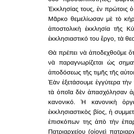
Ἐκκλησίας τους, ἐν πρώτοις 
Μᾶρκο θεμελίωσαν μὲ τὸ κήρ
ἀποστολικὴ ἐκκλησία τῆς Κ
ἐκκλησιαστικό του ἔργο, τὰ θ
Θὰ πρέπει νὰ ἀποδεχθοῦμε ὅτ
νὰ παραγνωρίζεται ὡς σημα
ἀποδόσεως τῆς τιμῆς τῆς αὐτο
Ἐὰν ἐξετάσουμε ἐγγύτερα τὴν
τὰ ὁποῖα δὲν ἀπασχόλησαν ἀρ
κανονικό. Ἡ κανονικὴ ὀργ
ἐκκλησιαστικὸς βίος, ἡ συμμετ
ἐπισκόπων της ἀπὸ τὴν ἐπαρ
Πατριαρχείου (οἱονεὶ πατριαρ