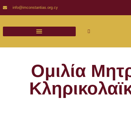
info@imconstantias.org.cy
Ομιλία Μητ
Κληρικολαϊ