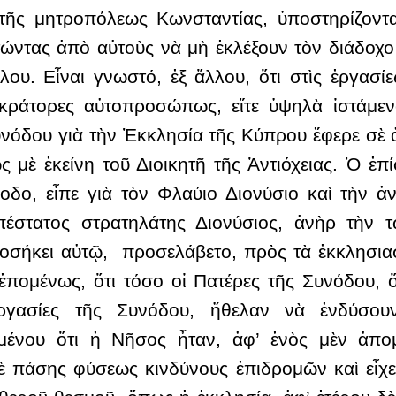
ῆς μητροπόλεως Κωνσταντίας, ὑποστηρίζοντας
ιτώντας ἀπὸ αὐτοὺς νὰ μὴ ἐκλέξουν τὸν διάδοχ
ου. Εἶναι γνωστό, ἐξ ἄλλου, ὅτι στὶς ἐργασ
οκράτορες αὐτοπροσώπως, εἴτε ὑψηλὰ ἱστάμενο
όδου γιὰ τὴν Ἐκκλησία τῆς Κύπρου ἔφερε σὲ ἀ
 μὲ ἐκείνη τοῦ Διοικητῆ τῆς Ἀντιόχειας. Ὁ ἐπ
οδο, εἶπε γιὰ τὸν Φλαύιο Διονύσιο καὶ τὴν ἀν
πέστατος στρατηλάτης Διονύσιος, ἀνὴρ τὴν 
ροσήκει αὐτῷ, προσελάβετο, πρὸς τὰ ἐκκλησι
ἑπομένως, ὅτι τόσο οἱ Πατέρες τῆς Συνόδου, ὅ
ργασίες τῆς Συνόδου, ἤθελαν νὰ ἐνδύσουν
μένου ὅτι ἡ Νῆσος ἦταν, ἀφ’ ἑνὸς μὲν ἀπ
σὲ πάσης φύσεως κινδύνους ἐπιδρομῶν καὶ εἶχ