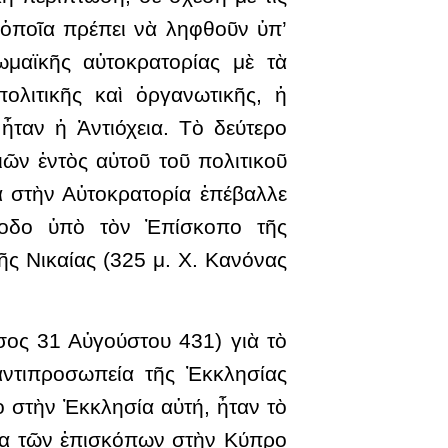
 ὁποῖα πρέπει νὰ ληφθοῦν ὑπ’
μαϊκῆς αὐτοκρατορίας μὲ τὰ
ολιτικῆς καὶ ὀργανωτικῆς, ἡ
ταν ἡ Ἀντιόχεια. Τὸ δεύτερο
ν ἐντὸς αὐτοῦ τοῦ πολιτικοῦ
α στὴν Αὐτοκρατορία ἐπέβαλλε
νοδο ὑπὸ τὸν Ἐπίσκοπο τῆς
ῆς Νικαίας (325 μ. Χ. Κανόνας
ος 31 Αὐγούστου 431) γιὰ τὸ
ἀντιπροσωπεία τῆς Ἐκκλησίας
 στὴν Ἐκκλησία αὐτή, ἦταν τὸ
νία τῶν ἐπισκόπων στὴν Κύπρο