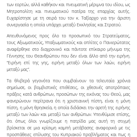
των εορτών, αλλά καθήκον και πνευματική μέριμνα του ιδίου, ως
Μητροπολίτη και πνευματικού πατέρα της επαρχίας αυτής.
Ευχαρίστησε με τη σειρά του τον κ. Ταξίαρχο για την άριστη
συνεργασία η οποία υπάρχει μεταξύ Εκκλησίας και Στρατού.
Απευθυνόμενος προς όλο το προσωπικό του Στρατεύματος,
τους Αξιωματικούς, Υπαξιωματικούς και οπλίτες ο Πανιερώτατος
αναφέρθηκε στο διαχρονικό και πάντοτε επίκαιρο μήνυμα της
Γέννησης του Θεανθρώπου που δεν είναι άλλο από την ειρήνη.
“Ειρήνη επί της γης, ειρήνη μεταξύ όλων των λαών, ειρήνη
μεταξύ μας”.
Τα θλιβερά γεγονότα που συμβαίνουν τα τελευταία χρόνια
σημείωσε, οι βομβιστικές επιθέσεις, οι χθεσινές αποτρόπαιες
πράξεις κατά ανθρώπων, προσώπων της εικόνας του Θεού, μας
φανερώνουν περίτρανα ότι η χριστιανική πίστη, είναι η μόνη
πίστη, η μόνη θρησκεία, η οποία διδάσκει την αρετή της ειρήνης
μεταξύ των λαών και μεταξύ των ανθρώπων.
Υπενθύμισε επίσης,
ότι όπως όλοι γνωρίζουμε η πατρίδα μας αυτή τη στιγμή
βρίσκεται σε μια κρίσιμη καμπή μετάβασης αναφορικά με τις
προσπάθειες επίλυσης του Κυπριακού προβλήματος και πως η