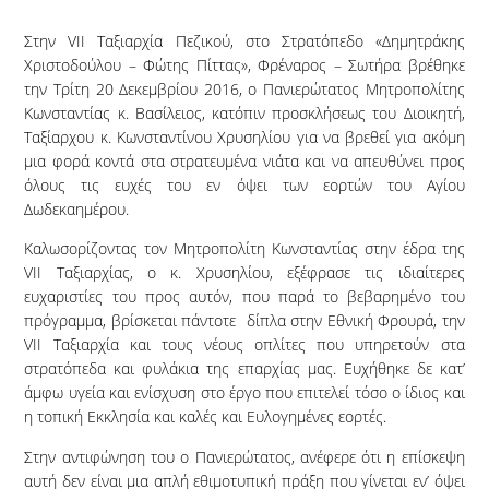
Στην VII Ταξιαρχία Πεζικού, στο Στρατόπεδο «Δημητράκης
Χριστοδούλου – Φώτης Πίττας», Φρέναρος – Σωτήρα βρέθηκε
την Τρίτη 20 Δεκεμβρίου 2016, ο Πανιερώτατος Μητροπολίτης
Κωνσταντίας κ. Βασίλειος, κατόπιν προσκλήσεως του Διοικητή,
Ταξίαρχου κ. Κωνσταντίνου Χρυσηλίου για να βρεθεί για ακόμη
μια φορά κοντά στα στρατευμένα νιάτα και να απευθύνει προς
όλους τις ευχές του εν όψει των εορτών του Αγίου
Δωδεκαημέρου.
Καλωσορίζοντας τον Μητροπολίτη Κωνσταντίας στην έδρα της
VII Ταξιαρχίας, ο κ. Χρυσηλίου, εξέφρασε τις ιδιαίτερες
ευχαριστίες του προς αυτόν, που παρά το βεβαρημένο του
πρόγραμμα, βρίσκεται πάντοτε δίπλα στην Εθνική Φρουρά, την
VII Ταξιαρχία και τους νέους οπλίτες που υπηρετούν στα
στρατόπεδα και φυλάκια της επαρχίας μας. Ευχήθηκε δε κατ’
άμφω υγεία και ενίσχυση στο έργο που επιτελεί τόσο ο ίδιος και
η τοπική Εκκλησία και καλές και Ευλογημένες εορτές.
Στην αντιφώνηση του ο Πανιερώτατος, ανέφερε ότι η επίσκεψη
αυτή δεν είναι μια απλή εθιμοτυπική πράξη που γίνεται εν’ όψει