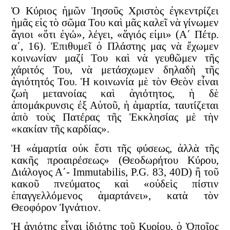
Ὁ Κύριος ἡμῶν Ἰησοῦς Χριστὸς ἐγκεντρίζει
ἡμᾶς εἰς τὸ σῶμα Του καὶ μᾶς καλεῖ νὰ γίνωμεν
ἅγιοι «ὅτι ἐγώ», λέγει, «ἅγιός εἰμι» (Α΄ Πέτρ.
α΄, 16). Ἐπιθυμεῖ ὁ Πλάστης μας νὰ ἔχωμεν
κοινωνίαν μαζί Του καὶ νὰ γευθῶμεν τῆς
χάριτός Του, νὰ μετάσχωμεν δηλαδὴ τῆς
ἁγιότητός Του. Ἡ κοινωνία μὲ τὸν Θεὸν εἶναι
ζωὴ μετανοίας καὶ ἁγιότητος, ἡ δὲ
ἀπομάκρυνσις ἐξ Αὐτοῦ, ἡ ἁμαρτία, ταυτίζεται
ἀπὸ τοὺς Πατέρας τῆς Ἐκκλησίας μὲ τὴν
«κακίαν τῆς καρδίας».
Ἡ «ἁμαρτία οὐκ ἔστι τῆς φύσεως, ἀλλὰ τῆς
κακῆς προαιρέσεως» (Θεοδωρήτου Κύρου,
Διάλογος Α΄- Immutabilis, P.G. 83, 40D) ἢ τοῦ
κακοῦ πνεύματος καὶ «οὐδεὶς πίστιν
ἐπαγγελλόμενος ἁμαρτάνει», κατὰ τὸν
Θεοφόρον Ἰγνάτιον.
Ἡ ἁγιότης εἶναι ἰδιότης τοῦ Κυρίου, ὁ Ὁποῖος