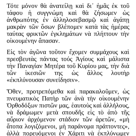
Τότε μόνον θὰ ἀνατείλῃ καὶ δι᾿ ἡμᾶς ἐκ τοῦ
τάφου ἡ συγγνώμη καὶ θὰ ζήσωμεν ὡς
ἀνθρωπότης ἐν ἀλληλοσεβασμῷ καὶ ἀγάπῃ
μακρὰν τῶν ὅσων βλέπομεν κατὰ τὰς ἡμέρας
ταύτας φρικτῶν ἐγκλημάτων νὰ πλήττουν τὴν
οἰκουμένην ἅπασαν.
Εἰς τὸν ἀγῶνα τοῦτον ἔχομεν συμμάχους καὶ
πρεσβευτὰς πάντας τούς Ἁγίους καὶ μάλιστα
τὴν Παναγίαν Μητέρα τοῦ Κυρίου μας, τὴν διὰ
τῶν ἱκεσιῶν της ὡς ἄλλος λουτὴρ
«ἐκπλύνουσαν συνείδησιν».
Ὅθεν, προτρεπόμεθα καὶ παρακαλοῦμεν, ὡς
πνευματικὸς Πατὴρ τῶν ἀνὰ τὴν οἰκουμένην
Ὀρθοδόξων πιστῶν μας, ἑαυτοὺς καὶ ἀλλήλους,
νὰ δράμωμεν μετὰ σπουδῆς εἰς τὸ ἀπὸ τῆς
αὔριον ἀρχόμενον στάδιον τῶν ἀρετῶν, «μὴ
ἄτοπα λογιζόμενοι, μὴ παράνομα πράττοντες»,
ἀλλὰ πορευόμενοι ἐν Χάριτι νὰ ἐκπλύνωμεν