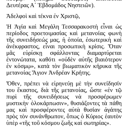
Δευτέρας Α΄ Ἑβδομάδος Νηστειῶν).
Ἀδελφοὶ καὶ τέκνα ἐν Χριστῷ,
Ἡ Ἁγία καὶ Μεγάλη Τεσσαρακοστὴ εἶναι ὡς
περίοδος προετοιμασίας καὶ μετανοίας φωνὴ
τῆς συνειδήσεώς μας, ἡ ὁποία, ἐσωτερικὴ καὶ
ἀνέκφραστος, εἶναι προσωπικὴ κρίσις. Ὅταν
μᾶς εὑρίσκῃ σφάλλοντας διαμαρτύρεται
ἐντονώτατα, καθότι «οὐδὲν αὐτῆς βιαιότερον
ἐν κόσμῳ», κατὰ τὸν βιωματικὸν κήρυκα τῆς
μετανοίας Ἅγιον Ἀνδρέαν Κρήτης.
Ὅθεν, πρέπει νὰ εἰρηνεύῃ μὲ τὴν συνείδησίν
του ἕκαστος, διὰ τῆς μετανοίας, ὥστε «ἐν τῷ
πυρὶ τῆς συνειδήσεως νὰ προσφέρωμεν
μυστικὴν ὁλοκάρπωσιν», θυσιάζοντες τὰ πάθη
μας καὶ προσφέροντες αὐτὰ θυσίαν ἀγάπης
πρὸς τὸν συνάνθρωπον, ὅπως ὁ Κύριος ἑαυτὸν
ὑπὲρ «τῆς τοῦ κόσμου ζωῆς καὶ σωτηρίας».