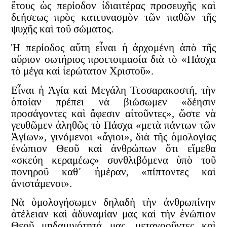
ἔτους ὡς περίοδον ἰδιαιτέρας προσευχῆς καὶ
δεήσεως πρὸς κατευνασμὸν τῶν παθῶν τῆς
ψυχῆς καὶ τοῦ σώματος.
Ἡ περίοδος αὕτη εἶναι ἡ ἀρχομένη ἀπὸ τῆς
αὔριον σωτήριος προετοιμασία διὰ τὸ «Πάσχα
τὸ μέγα καὶ ἱερώτατον Χριστοῦ».
Εἶναι ἡ Ἁγία καὶ Μεγάλη Τεσσαρακοστή, τὴν
ὁποίαν πρέπει νὰ βιώσωμεν «δέησιν
προσάγοντες καὶ ἄφεσιν αἰτοῦντες», ὥστε νὰ
γευθῶμεν ἀληθῶς τὸ Πάσχα «μετὰ πάντων τῶν
Ἁγίων», γινόμενοι «ἅγιοι», διὰ τῆς ὁμολογίας
ἐνώπιον Θεοῦ καὶ ἀνθρώπων ὅτι εἴμεθα
«σκεύη κεραμέως» συνθλιβόμενα ὑπὸ τοῦ
πονηροῦ καθ᾿ ἡμέραν, «πίπτοντες καὶ
ἀνιστάμενοι».
Νὰ ὁμολογήσωμεν δηλαδὴ τὴν ἀνθρωπίνην
ἀτέλειαν καὶ ἀδυναμίαν μας καὶ τὴν ἐνώπιον
Θεοῦ μηδαμινότητά μας, μετανοοῦντες καὶ