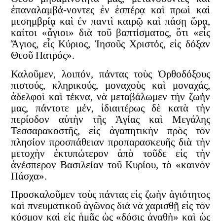
ἐπαναλαμβά-νοντες ἐν ἑσπέρᾳ καὶ πρωὶ καὶ
μεσημβρίᾳ καὶ ἐν παντὶ καιρῷ καὶ πάσῃ ὥρᾳ,
καίτοι «ἅγιοι» διὰ τοῦ βαπτίσματος, ὅτι «εἷς
Ἅγιος, εἷς Κύριος, Ἰησοῦς Χριστός, εἰς δόξαν
Θεοῦ Πατρός».
Καλοῦμεν, λοιπόν, πάντας τοὺς Ὀρθοδόξους
πιστούς, κληρικούς, μοναχοὺς καὶ μοναχάς,
ἀδελφοὶ καὶ τέκνα, νὰ μεταβάλωμεν τὴν ζωήν
μας, πάντοτε μέν, ἰδιαιτέρως δὲ κατὰ τὴν
περίοδον αὐτὴν τῆς Ἁγίας καὶ Μεγάλης
Τεσσαρακοστῆς, εἰς ἀγαπητικὴν πρὸς τὸν
πλησίον προσπάθειαν προπαρασκευῆς διὰ τὴν
μετοχὴν ἐκτυπώτερον ἀπὸ τοῦδε εἰς τὴν
ἀνέσπερον Βασιλείαν τοῦ Κυρίου, τὸ «καινὸν
Πάσχα».
Προσκαλοῦμεν τοὺς πάντας εἰς ζωὴν ἁγιότητος
καὶ πνευματικοῦ ἀγῶνος διὰ νὰ χαρισθῇ εἰς τὸν
κόσμον καὶ εἰς ἡμᾶς ὡς «δόσις ἀγαθὴ» καὶ ὡς