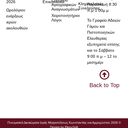
Ερμηνεία
2026
Επικοινωνία
Κληρικολαϊκές
Παρασκευή 8:30
Αγιογραφικών
Συνελεύσεις
Αναγνωσμάτων
Ωρολόγιον
π.μ-1:00μ.μ
Χειροτονητήριοι
ενάρξεως
Λόγοι
Το Γραφείο Αδειών
ιερών
Γάμου και
ακολουθιών
Πιστοποιητκών
Ελευθερίας
εξυπηρετεί επίσης
και το Σάββατο
9:00 π.μ – 12 το
μεσημέρι
Back to Top
Πνευματικά Δικαιώματα Ιεράς Μητροπόλεως Κωνσταντίας και Αμμοχώστου 2026 ©
Design by
PlexySoft