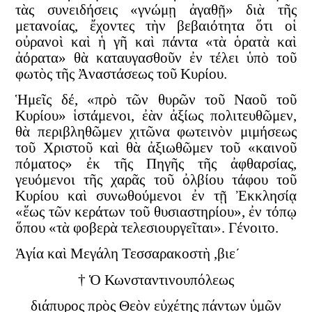
τὰς συνειδήσεις «γνώμῃ ἀγαθῇ» διὰ τῆς
μετανοίας, ἔχοντες τὴν βεβαιότητα ὅτι οἱ
οὐρανοὶ καὶ ἡ γῆ καὶ πάντα «τὰ ὁρατὰ καὶ
ἀόρατα» θὰ καταυγασθοῦν ἐν τέλει ὑπὸ τοῦ
φωτὸς τῆς Ἀναστάσεως τοῦ Κυρίου.
Ἡμεῖς δέ, «πρὸ τῶν θυρῶν τοῦ Ναοῦ τοῦ
Κυρίου» ἱστάμενοι, ἐὰν ἀξίως πολιτευθῶμεν,
θὰ περιβληθῶμεν χιτῶνα φωτεινὸν μιμήσεως
τοῦ Χριστοῦ καὶ θὰ ἀξιωθῶμεν τοῦ «καινοῦ
πόματος» ἐκ τῆς Πηγῆς τῆς ἀφθαρσίας,
γευόμενοι τῆς χαρᾶς τοῦ ὀλβίου τάφου τοῦ
Κυρίου καὶ συνωθούμενοι ἐν τῇ Ἐκκλησίᾳ
«ἕως τῶν κεράτων τοῦ θυσιαστηρίου», ἐν τόπῳ
ὅπου «τὰ φοβερὰ τελεσιουργεῖται». Γένοιτο.
Ἁγία καὶ Μεγάλη Τεσσαρακοστὴ ,βιε´
† Ὁ Κωνσταντινουπόλεως
διάπυρος πρὸς Θεὸν εὐχέτης πάντων ὑμῶν