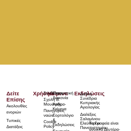
Δείτε
Χρήσιμα
Σύνδεσμοι
Κείμενα
Πνευματική
Εκδηλώσεις
Διεθνή
Διακονία
Συνέδρια
Επίσης
Σχολή Β.
Κυπριακής
Μουσικής
Άρθρα-
Ακολουθίες
Αγιολογίας
Κείμενα
Πανηγύρεις
ενοριών
Διαλέξεις
ναών
Εορτολόγιο
Σαλαμίνιου
&
Τυπικές
Cookie
Τα Γραφεία είναι
Ελεύθερου
Εκδηλώσεις
Policy
Διατάξεις
Πανεπιστημίου
ανοικτά Δευτέρα-