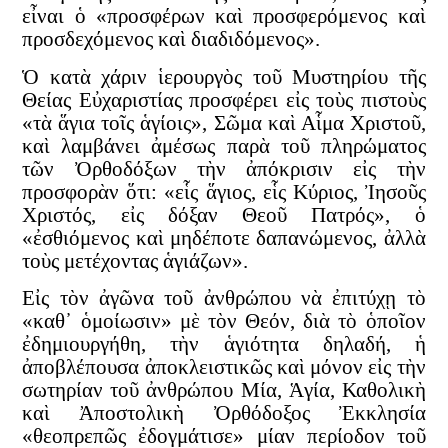
εἶναι ὁ «προσφέρων καὶ προσφερόμενος καὶ
προσδεχόμενος καὶ διαδιδόμενος».
Ὁ κατὰ χάριν ἱερουργὸς τοῦ Μυστηρίου τῆς
Θείας Εὐχαριστίας προσφέρει εἰς τοὺς πιστοὺς
«τὰ ἅγια τοῖς ἁγίοις», Σῶμα καὶ Αἷμα Χριστοῦ,
καὶ λαμβάνει ἀμέσως παρὰ τοῦ πληρώματος
τῶν Ὀρθοδόξων τὴν ἀπόκρισιν εἰς τὴν
προσφορὰν ὅτι: «εἷς ἅγιος, εἷς Κύριος, Ἰησοῦς
Χριστός, εἰς δόξαν Θεοῦ Πατρός», ὁ
«ἐσθιόμενος καὶ μηδέποτε δαπανώμενος, ἀλλὰ
τοὺς μετέχοντας ἁγιάζων».
Εἰς τὸν ἀγῶνα τοῦ ἀνθρώπου νὰ ἐπιτύχῃ τὸ
«καθ᾿ ὁμοίωσιν» μὲ τὸν Θεόν, διὰ τὸ ὁποῖον
ἐδημιουργήθη, τὴν ἁγιότητα δηλαδή, ἡ
ἀποβλέπουσα ἀποκλειστικῶς καὶ μόνον εἰς τὴν
σωτηρίαν τοῦ ἀνθρώπου Μία, Ἁγία, Καθολικὴ
καὶ Ἀποστολικὴ Ὀρθόδοξος Ἐκκλησία
«θεοπρεπῶς ἐδογμάτισε» μίαν περίοδον τοῦ