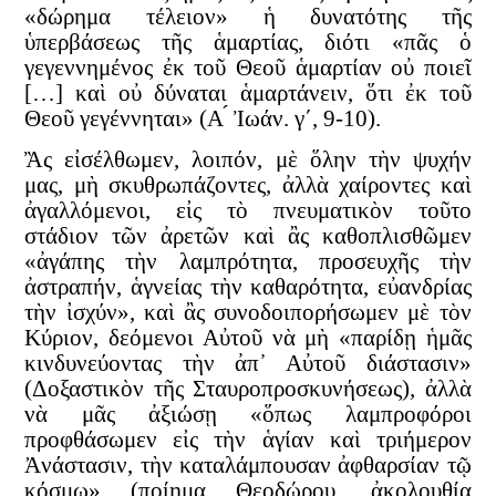
«δώρημα τέλειον» ἡ δυνατότης τῆς
ὑπερβάσεως τῆς ἁμαρτίας, διότι «πᾶς ὁ
γεγεννημένος ἐκ τοῦ Θεοῦ ἁμαρτίαν οὐ ποιεῖ
[…] καὶ οὐ δύναται ἁμαρτάνειν, ὅτι ἐκ τοῦ
Θεοῦ γεγέννηται» (Α ́ Ἰωάν. γ΄, 9-10).
Ἂς εἰσέλθωμεν, λοιπόν, μὲ ὅλην τὴν ψυχήν
μας, μὴ σκυθρωπάζοντες, ἀλλὰ χαίροντες καὶ
ἀγαλλόμενοι, εἰς τὸ πνευματικὸν τοῦτο
στάδιον τῶν ἀρετῶν καὶ ἂς καθοπλισθῶμεν
«ἀγάπης τὴν λαμπρότητα, προσευχῆς τὴν
ἀστραπήν, ἁγνείας τὴν καθαρότητα, εὐανδρίας
τὴν ἰσχύν», καὶ ἂς συνοδοιπορήσωμεν μὲ τὸν
Κύριον, δεόμενοι Αὐτοῦ νὰ μὴ «παρίδῃ ἡμᾶς
κινδυνεύοντας τὴν ἀπ᾿ Αὐτοῦ διάστασιν»
(Δοξαστικὸν τῆς Σταυροπροσκυνήσεως), ἀλλὰ
νὰ μᾶς ἀξιώσῃ «ὅπως λαμπροφόροι
προφθάσωμεν εἰς τὴν ἁγίαν καὶ τριήμερον
Ἀνάστασιν, τὴν καταλάμπουσαν ἀφθαρσίαν τῷ
κόσμῳ» (ποίημα Θεοδώρου, ἀκολουθία