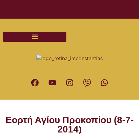
Διαδικασίες και Έντυπα Γάμου
Εορτή Αγίου Προκοπίου (8-7-
2014)