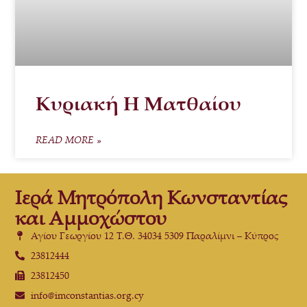
Κυριακή Η Ματθαίου
READ MORE »
Ιερά Μητρόπολη Κωνσταντίας
και Αμμοχώστου
Αγίου Γεωργίου 12 Τ.Θ. 34034 5309 Παραλίμνι – Κύπρος
23812444
23812450
info@imconstantias.org.cy