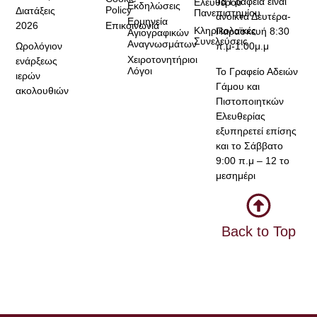
Τα Γραφεία είναι
Ελεύθερου
Εκδηλώσεις
Policy
Διατάξεις
Πανεπιστημίου
ανοικτά Δευτέρα-
Ερμηνεία
2026
Επικοινωνία
Κληρικολαϊκές
Παρασκευή 8:30
Αγιογραφικών
Συνελεύσεις
Αναγνωσμάτων
Ωρολόγιον
π.μ-1:00μ.μ
Χειροτονητήριοι
ενάρξεως
Λόγοι
Το Γραφείο Αδειών
ιερών
Γάμου και
ακολουθιών
Πιστοποιητκών
Ελευθερίας
εξυπηρετεί επίσης
και το Σάββατο
9:00 π.μ – 12 το
μεσημέρι
Back to Top