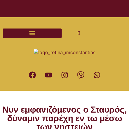
Διαδικασίες και Έντυπα Γάμου
Νυν εμφανιζόμενος ο Σταυρός,
δύναμιν παρέχη εν τω μέσω
των νηστειών