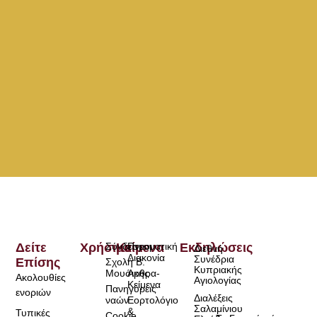
Δείτε
Χρήσιμα
Σύνδεσμοι
Κείμενα
Πνευματική
Εκδηλώσεις
Διεθνή
Διακονία
Συνέδρια
Επίσης
Σχολή Β.
Κυπριακής
Μουσικής
Άρθρα-
Ακολουθίες
Αγιολογίας
Κείμενα
Πανηγύρεις
ενοριών
Διαλέξεις
ναών
Εορτολόγιο
Σαλαμίνιου
&
Τυπικές
Cookie