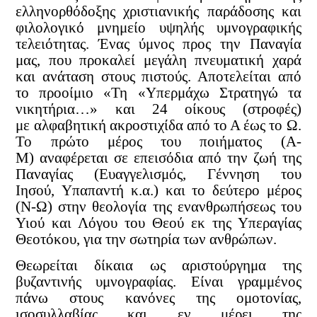
ελληνορθόδοξης χριστιανικής παράδοσης και
φιλολογικό μνημείο υψηλής υμνογραφικής
τελειότητας. Ένας ύμνος προς την Παναγία
μας, που προκαλεί μεγάλη πνευματική χαρά
και ανάταση στους πιστούς. Αποτελείται από
το προοίμιο «Τη «Υπερμάχω Στρατηγώ τα
νικητήρια…» και 24 οίκους (στροφές)
με
αλφαβητική ακροστιχίδα από το Α έως το Ω.
Το πρώτο μέρος του ποιήματος (Α-
Μ)
αναφέρεται σε επεισόδια από την ζωή της
Παναγίας (Ευαγγελισμός, Γέννηση του
Ιησού,
Υπαπαντή κ.α.) και το δεύτερο μέρος
(Ν-Ω) στην θεολογία της ενανθρωπήσεως του
Υιού και Λόγου του Θεού εκ της Υπεραγίας
Θεοτόκου, για την σωτηρία των ανθρώπων.
Θεωρείται δίκαια ως αριστούργημα της
βυζαντινής υμνογραφίας. Είναι γραμμένος
πάνω στους κανόνες της ομοτονίας,
ισοσυλλαβίας και εν μέρει της