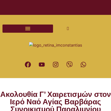
Διαδικασίες και Έντυπα Γάμου
Ακολουθία Γ’ Χαιρετισμών στον
Ιερό Ναό Αγίας Βαρβάρας
Συνοικισμού Παραλιμνίου