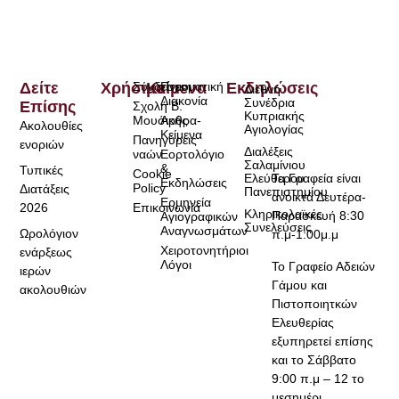
Δείτε
Χρήσιμα
Σύνδεσμοι
Κείμενα
Πνευματική
Εκδηλώσεις
Διεθνή
Διακονία
Συνέδρια
Επίσης
Σχολή Β.
Κυπριακής
Μουσικής
Άρθρα-
Ακολουθίες
Αγιολογίας
Κείμενα
Πανηγύρεις
ενοριών
Διαλέξεις
ναών
Εορτολόγιο
Σαλαμίνιου
&
Τυπικές
Cookie
Τα Γραφεία είναι
Ελεύθερου
Εκδηλώσεις
Policy
Διατάξεις
Πανεπιστημίου
ανοικτά Δευτέρα-
Ερμηνεία
2026
Επικοινωνία
Κληρικολαϊκές
Παρασκευή 8:30
Αγιογραφικών
Συνελεύσεις
Αναγνωσμάτων
Ωρολόγιον
π.μ-1:00μ.μ
Χειροτονητήριοι
ενάρξεως
Λόγοι
Το Γραφείο Αδειών
ιερών
Γάμου και
ακολουθιών
Πιστοποιητκών
Ελευθερίας
εξυπηρετεί επίσης
και το Σάββατο
9:00 π.μ – 12 το
μεσημέρι