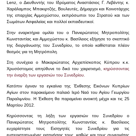
Lenz, ο Διευθυντής του Ιδρύματος Αναστάσιος Γ. Λεβέντης κ.
Χαράλαμπος Μπακιρτζής, Βουλευτές, Δήμαρχοι και Κοινοτάρχες
της επαρχίας Αμμοχώστου, εκπρόσωποι του Στρατού και των
Σωμάτων Ασφαλείας και πολλοί εκπαιδευτικοί.
Στην εναρκτήρια ομιλία του ο Πανιερώτατος Μητροπολίτης
Κωνσταντίας και Αμμοχώστου κ. Βασίλειος εξήγησε το σκεπτικό
της διοργάνωσης του Συνεδρίου, το οποίο καθίσταται πλέον
θεσμός για τη Μητρόπολη.
Στη συνέχεια ο Μακαριώτατος Αρχιεπίσκοπος Κύπρου κ.κ.
Χρυσόστομος απηύθυνε το δικό του χαιρετισμό,
κηρύσσοντας
την έναρξη των εργασιών του Συνεδρίου
.
Κατόπιν έγιναν τα εγκαίνια της Έκθεσης Εικόνων Κυπρίων
Αγίων στον παρακείμενο παλαιό Ιερό Ναό του Αγίου Γεωργίου
Παραλιμνίου. Η Έκθεση θα παραμείνει ανοικτή μέχρι και τις 25
Μαρτίου 2012.
Κηρύσσοντας τη λήξη των εργασιών του Συνεδρίου ο
Πανιερώτατος Μητροπολίτης Κωνσταντίας κ. Βασίλειος
ευχαρίστησε τους Εισηγητές του Συνεδρίου για τις
εμπεριστατωμένες εισηγήσεις τους, καθώς και τους συνεργάτες