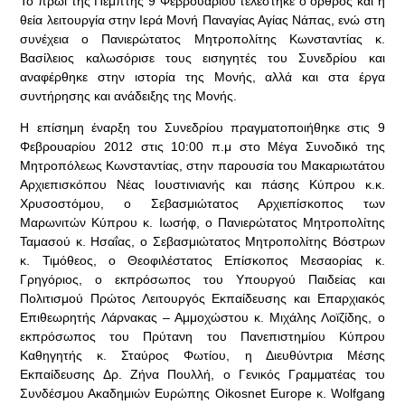
Το πρωί της Πέμπτης 9 Φεβρουαρίου τελέστηκε ο όρθρος και η
θεία λειτουργία στην Ιερά Μονή Παναγίας Αγίας Νάπας, ενώ στη
συνέχεια ο Πανιερώτατος Μητροπολίτης Κωνσταντίας κ.
Βασίλειος καλωσόρισε τους εισηγητές του Συνεδρίου και
αναφέρθηκε στην ιστορία της Μονής, αλλά και στα έργα
συντήρησης και ανάδειξης της Μονής.
Η επίσημη έναρξη του Συνεδρίου πραγματοποιήθηκε στις 9
Φεβρουαρίου 2012 στις 10:00 π.μ στο Μέγα Συνοδικό της
Μητροπόλεως Κωνσταντίας, στην παρουσία του Μακαριωτάτου
Αρχιεπισκόπου Νέας Ιουστινιανής και πάσης Κύπρου κ.κ.
Χρυσοστόμου, ο Σεβασμιώτατος Αρχιεπίσκοπος των
Μαρωνιτών Κύπρου κ. Ιωσήφ, ο Πανιερώτατος Μητροπολίτης
Ταμασού κ. Ησαΐας, ο Σεβασμιώτατος Μητροπολίτης Βόστρων
κ. Τιμόθεος, ο Θεοφιλέστατος Επίσκοπος Μεσαορίας κ.
Γρηγόριος, ο εκπρόσωπος του Υπουργού Παιδείας και
Πολιτισμού Πρώτος Λειτουργός Εκπαίδευσης και Επαρχιακός
Επιθεωρητής Λάρνακας – Αμμοχώστου κ. Μιχάλης Λοϊζίδης, ο
εκπρόσωπος του Πρύτανη του Πανεπιστημίου Κύπρου
Καθηγητής κ. Σταύρος Φωτίου, η Διευθύντρια Μέσης
Εκπαίδευσης Δρ. Ζήνα Πουλλή, ο Γενικός Γραμματέας του
Συνδέσμου Ακαδημιών Ευρώπης Oikosnet Europe κ. Wolfgang