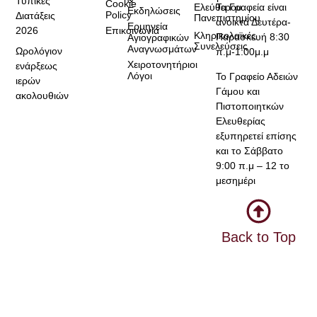
Τυπικές
Cookie
Τα Γραφεία είναι
Ελεύθερου
Εκδηλώσεις
Policy
Διατάξεις
Πανεπιστημίου
ανοικτά Δευτέρα-
Ερμηνεία
2026
Επικοινωνία
Κληρικολαϊκές
Παρασκευή 8:30
Αγιογραφικών
Συνελεύσεις
Αναγνωσμάτων
Ωρολόγιον
π.μ-1:00μ.μ
Χειροτονητήριοι
ενάρξεως
Λόγοι
Το Γραφείο Αδειών
ιερών
Γάμου και
ακολουθιών
Πιστοποιητκών
Ελευθερίας
εξυπηρετεί επίσης
και το Σάββατο
9:00 π.μ – 12 το
μεσημέρι
Back to Top