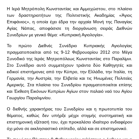
Η Ιερά Μητρόπολη Κωνσταντίας και Αμμοχώστου, στο πλαίσιο
των δραστηριοτήτων της Πολιτιστικής Ακαδημίας «Άγιος
Επιφάνιος», η οποία έχει έδρα την αρχαία Μονή της Παναγίας
Αγίας Νάπας, αποφάσισε τη διοργάνωση σειράς Διεθνών
Συνεδρίων με γενικό θέμα: «Κυπριακή Αγιολογία».
Το πρώτο Διεθνές Συνέδριο Κυπριακής Αγιολογίας
πραγματοποιείται από τις 9-12 Φεβρουαρίου 2012 στο Μέγα
Συνοδικό της Ιεράς Μητροπόλεως Κωνσταντίας στο Παραλίμνι.
Στο Συνέδριο αυτό συμμετέχουν τριάντα δύο Καθηγητές και
ειδικοί επιστήμονες από την Κύπρο, την Ελλάδα, την Ιταλία, τη
Γερμανία, την Αυστρία, την Ελβετία και τις Ηνωμένες Πολιτείες
Αμερικής. Στα πλαίσια του Συνεδρίου πραγματοποιείται επίσης
και Έκθεση Εικόνων Κυπρίων Αγίων στον παλαιό ναό του Αγίου
Γεωργίου Παραλιμνίου.
Ο διεθνής χαρακτήρας του Συνεδρίου και η πρωτοτυπία του
θέματος, καθώς δεν υπήρξε μέχρι στιγμής συστηματική και
επιστημονική εξέτασή του, έχει προκαλέσει ιδιαίτερο ενδιαφέρον
όχι μόνο σε εκκλησιαστικό επίπεδο, αλλά και σε επιστημονικό.