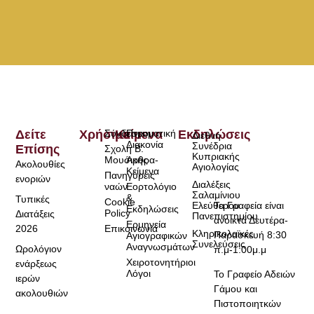
Δείτε
Χρήσιμα
Σύνδεσμοι
Κείμενα
Πνευματική
Εκδηλώσεις
Διεθνή
Διακονία
Συνέδρια
Επίσης
Σχολή Β.
Κυπριακής
Μουσικής
Άρθρα-
Ακολουθίες
Αγιολογίας
Κείμενα
Πανηγύρεις
ενοριών
Διαλέξεις
ναών
Εορτολόγιο
Σαλαμίνιου
&
Τυπικές
Cookie
Τα Γραφεία είναι
Ελεύθερου
Εκδηλώσεις
Policy
Διατάξεις
Πανεπιστημίου
ανοικτά Δευτέρα-
Ερμηνεία
2026
Επικοινωνία
Κληρικολαϊκές
Παρασκευή 8:30
Αγιογραφικών
Συνελεύσεις
Αναγνωσμάτων
Ωρολόγιον
π.μ-1:00μ.μ
Χειροτονητήριοι
ενάρξεως
Λόγοι
Το Γραφείο Αδειών
ιερών
Γάμου και
ακολουθιών
Πιστοποιητκών