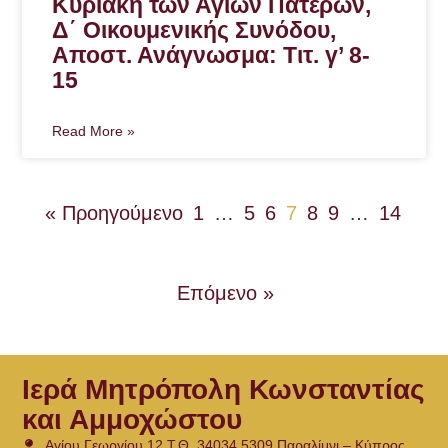
Κυριακή των Αγίων Πατέρων,
Δ΄ Οικουμενικής Συνόδου,
Αποστ. Ανάγνωσμα: Τιτ. γ’ 8-
15
Read More »
« Προηγούμενο
1
…
5
6
7
8
9
…
14
Επόμενο »
Ιερά Μητρόπολη Κωνσταντίας
και Αμμοχώστου
Αγίου Γεωργίου 12 Τ.Θ. 34034 5309 Παραλίμνι – Κύπρος